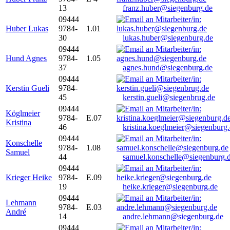
13
franz.huber@siegenburg.de
09444
Huber Lukas
9784-
1.01
30
lukas.huber@siegenburg.de
09444
Hund Agnes
9784-
1.05
37
agnes.hund@siegenburg.de
09444
Kerstin Gueli
9784-
45
kerstin.gueli@siegenbrug.de
09444
Köglmeier
9784-
E.07
Kristina
46
kristina.koeglmeier@siegenburg
09444
Konschelle
9784-
1.08
Samuel
44
samuel.konschelle@siegenburg.
09444
Krieger Heike
9784-
E.09
19
heike.krieger@siegenburg.de
09444
Lehmann
9784-
E.03
André
14
andre.lehmann@siegenburg.de
09444