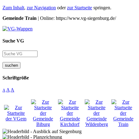
Zum Inhalt
,
zur Navigation
oder
zur Startseite
springen.
Gemeinde Train
| Online: https://www.vg-siegenburg.de/
Suche VG
suchen
Schriftgröße
A
A
A