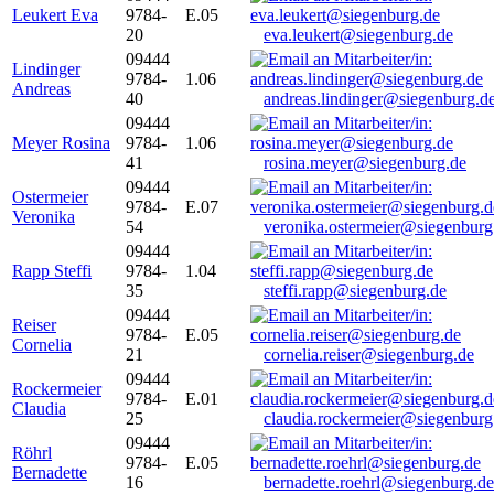
Leukert Eva
9784-
E.05
20
eva.leukert@siegenburg.de
09444
Lindinger
9784-
1.06
Andreas
40
andreas.lindinger@siegenburg.d
09444
Meyer Rosina
9784-
1.06
41
rosina.meyer@siegenburg.de
09444
Ostermeier
9784-
E.07
Veronika
54
veronika.ostermeier@siegenburg
09444
Rapp Steffi
9784-
1.04
35
steffi.rapp@siegenburg.de
09444
Reiser
9784-
E.05
Cornelia
21
cornelia.reiser@siegenburg.de
09444
Rockermeier
9784-
E.01
Claudia
25
claudia.rockermeier@siegenburg
09444
Röhrl
9784-
E.05
Bernadette
16
bernadette.roehrl@siegenburg.de