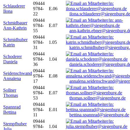
09444
Schlauderer
9784-
E.06
Ilona
22
ilona.schlauderer@siegenburg.d
09444
Schmidbauer
9784-
E.07
Ann-Kathrin
55
ann-kathrin.ebner@siegenburg.d
09444
Schmidhuber
9784-
1.05
Katrin
31
katrin.schmidhuber@siegenburg
09444
Schoderer
9784-
1.04
Daniela
36
daniela.schoderer@siegenburg.d
09444
Seidenschwand
9784-
E.08
Annalena
17
annalena.seidenschwand@siegen
09444
Sollner
9784-
E.07
Thomas
53
thomas.sollner@siegenburg.de
09444
Spannrad
9784-
E.01
Bettina
11
bettina.spannrad@siegenburg.de
09444
Stempfhuber
9784-
1.04
Julia