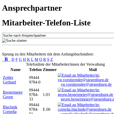
Ansprechpartner
Mitarbeiter-Telefon-Liste
Sprung zu den Mitarbeitern mit dem Anfangsbuchstaben:
B
D
F
G
H
K
L
M
O
R
S
Z
Telefonliste der Mitarbeiter/innen der Verwaltung
Name
Telefon
Zimmer
Mail
Zeitler
09444
Gerhard
9784-0
vg.vorsitzender@siegenburg.de
09444
Bergermeier
9784-
1.03
Georg
33
georg.bergermeier@siegenburg.
09444
Blachnik
9784-
E.06
Cornelia
51
cornelia.blachnik@siegenburg.d