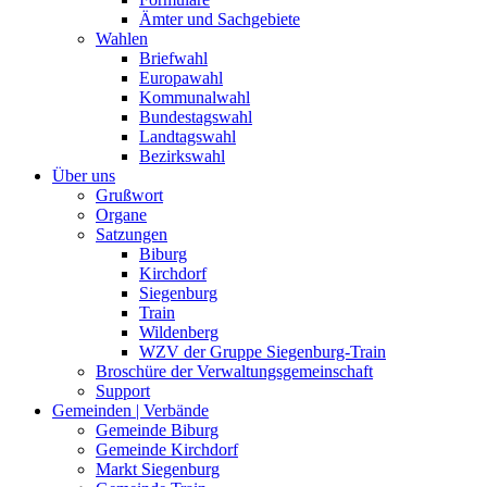
Ämter und Sachgebiete
Wahlen
Briefwahl
Europawahl
Kommunalwahl
Bundestagswahl
Landtagswahl
Bezirkswahl
Über uns
Grußwort
Organe
Satzungen
Biburg
Kirchdorf
Siegenburg
Train
Wildenberg
WZV der Gruppe Siegenburg-Train
Broschüre der Verwaltungsgemeinschaft
Support
Gemeinden | Verbände
Gemeinde Biburg
Gemeinde Kirchdorf
Markt Siegenburg