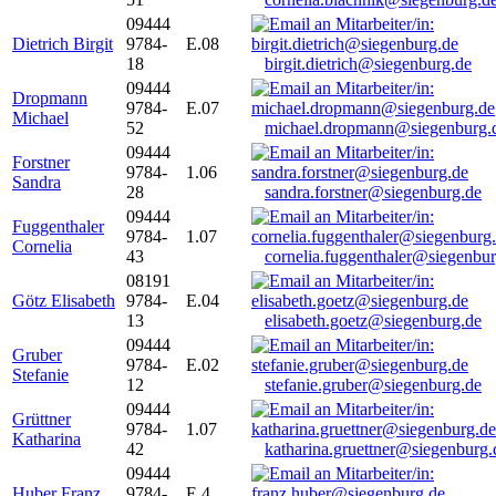
09444
Dietrich Birgit
9784-
E.08
18
birgit.dietrich@siegenburg.de
09444
Dropmann
9784-
E.07
Michael
52
michael.dropmann@siegenburg.
09444
Forstner
9784-
1.06
Sandra
28
sandra.forstner@siegenburg.de
09444
Fuggenthaler
9784-
1.07
Cornelia
43
cornelia.fuggenthaler@siegenbu
08191
Götz Elisabeth
9784-
E.04
13
elisabeth.goetz@siegenburg.de
09444
Gruber
9784-
E.02
Stefanie
12
stefanie.gruber@siegenburg.de
09444
Grüttner
9784-
1.07
Katharina
42
katharina.gruettner@siegenburg.
09444
Huber Franz
9784-
E 4