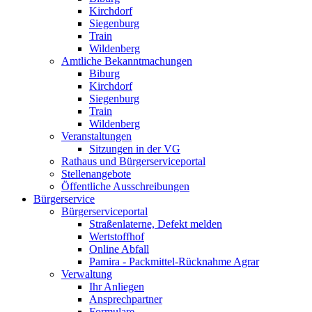
Kirchdorf
Siegenburg
Train
Wildenberg
Amtliche Bekanntmachungen
Biburg
Kirchdorf
Siegenburg
Train
Wildenberg
Veranstaltungen
Sitzungen in der VG
Rathaus und Bürgerserviceportal
Stellenangebote
Öffentliche Ausschreibungen
Bürgerservice
Bürgerserviceportal
Straßenlaterne, Defekt melden
Wertstoffhof
Online Abfall
Pamira - Packmittel-Rücknahme Agrar
Verwaltung
Ihr Anliegen
Ansprechpartner
Formulare