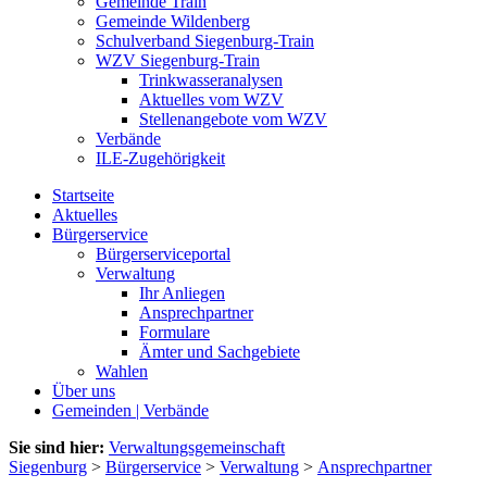
Gemeinde Train
Gemeinde Wildenberg
Schulverband Siegenburg-Train
WZV Siegenburg-Train
Trinkwasseranalysen
Aktuelles vom WZV
Stellenangebote vom WZV
Verbände
ILE-Zugehörigkeit
Startseite
Aktuelles
Bürgerservice
Bürgerserviceportal
Verwaltung
Ihr Anliegen
Ansprechpartner
Formulare
Ämter und Sachgebiete
Wahlen
Über uns
Gemeinden | Verbände
Sie sind hier:
Verwaltungsgemeinschaft
Siegenburg
>
Bürgerservice
>
Verwaltung
>
Ansprechpartner