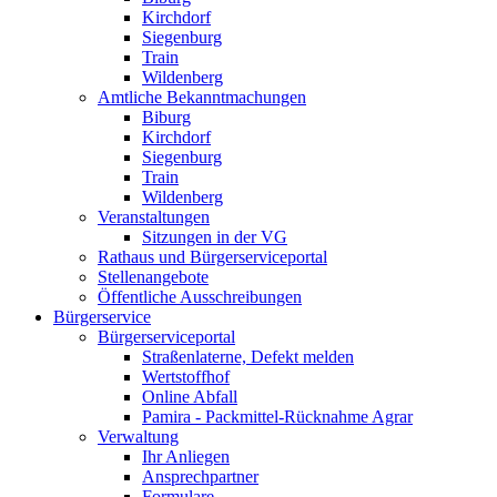
Kirchdorf
Siegenburg
Train
Wildenberg
Amtliche Bekanntmachungen
Biburg
Kirchdorf
Siegenburg
Train
Wildenberg
Veranstaltungen
Sitzungen in der VG
Rathaus und Bürgerserviceportal
Stellenangebote
Öffentliche Ausschreibungen
Bürgerservice
Bürgerserviceportal
Straßenlaterne, Defekt melden
Wertstoffhof
Online Abfall
Pamira - Packmittel-Rücknahme Agrar
Verwaltung
Ihr Anliegen
Ansprechpartner
Formulare