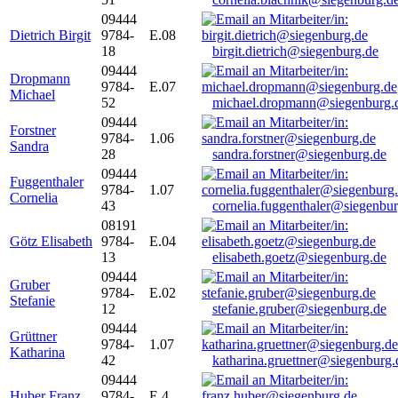
09444
Dietrich Birgit
9784-
E.08
18
birgit.dietrich@siegenburg.de
09444
Dropmann
9784-
E.07
Michael
52
michael.dropmann@siegenburg.
09444
Forstner
9784-
1.06
Sandra
28
sandra.forstner@siegenburg.de
09444
Fuggenthaler
9784-
1.07
Cornelia
43
cornelia.fuggenthaler@siegenbu
08191
Götz Elisabeth
9784-
E.04
13
elisabeth.goetz@siegenburg.de
09444
Gruber
9784-
E.02
Stefanie
12
stefanie.gruber@siegenburg.de
09444
Grüttner
9784-
1.07
Katharina
42
katharina.gruettner@siegenburg.
09444
Huber Franz
9784-
E 4