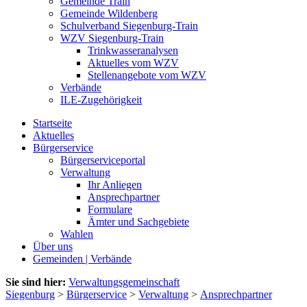
Gemeinde Train
Gemeinde Wildenberg
Schulverband Siegenburg-Train
WZV Siegenburg-Train
Trinkwasseranalysen
Aktuelles vom WZV
Stellenangebote vom WZV
Verbände
ILE-Zugehörigkeit
Startseite
Aktuelles
Bürgerservice
Bürgerserviceportal
Verwaltung
Ihr Anliegen
Ansprechpartner
Formulare
Ämter und Sachgebiete
Wahlen
Über uns
Gemeinden | Verbände
Sie sind hier:
Verwaltungsgemeinschaft
Siegenburg
>
Bürgerservice
>
Verwaltung
>
Ansprechpartner