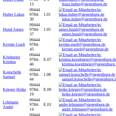
13
franz.huber@siegenburg.de
09444
Huber Lukas
9784-
1.01
30
lukas.huber@siegenburg.de
09444
Hund Agnes
9784-
1.05
37
agnes.hund@siegenburg.de
09444
Kerstin Gueli
9784-
45
kerstin.gueli@siegenbrug.de
09444
Köglmeier
9784-
E.07
Kristina
46
kristina.koeglmeier@siegenburg
09444
Konschelle
9784-
1.08
Samuel
44
samuel.konschelle@siegenburg.
09444
Krieger Heike
9784-
E.09
19
heike.krieger@siegenburg.de
09444
Lehmann
9784-
E.03
André
14
andre.lehmann@siegenburg.de
09444