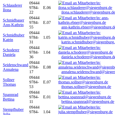
09444
Schlauderer
9784-
E.06
Ilona
22
ilona.schlauderer@siegenburg.d
09444
Schmidbauer
9784-
E.07
Ann-Kathrin
55
ann-kathrin.ebner@siegenburg.d
09444
Schmidhuber
9784-
1.05
Katrin
31
katrin.schmidhuber@siegenburg
09444
Schoderer
9784-
1.04
Daniela
36
daniela.schoderer@siegenburg.d
09444
Seidenschwand
9784-
E.08
Annalena
17
annalena.seidenschwand@siegen
09444
Sollner
9784-
E.07
Thomas
53
thomas.sollner@siegenburg.de
09444
Spannrad
9784-
E.01
Bettina
11
bettina.spannrad@siegenburg.de
09444
Stempfhuber
9784-
1.04
Julia