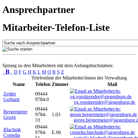
Ansprechpartner
Mitarbeiter-Telefon-Liste
Sprung zu den Mitarbeitern mit dem Anfangsbuchstaben:
B
D
F
G
H
K
L
M
O
R
S
Z
Telefonliste der Mitarbeiter/innen der Verwaltung
Name
Telefon
Zimmer
Mail
Zeitler
09444
Gerhard
9784-0
vg.vorsitzender@siegenburg.de
09444
Bergermeier
9784-
1.03
Georg
33
georg.bergermeier@siegenburg.
09444
Blachnik
9784-
E.06
Cornelia
51
cornelia.blachnik@siegenburg.d