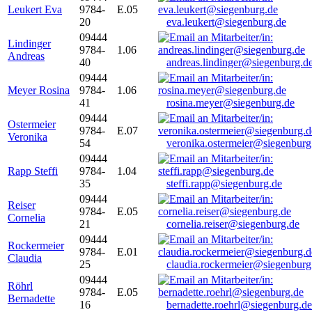
Leukert Eva
9784-
E.05
20
eva.leukert@siegenburg.de
09444
Lindinger
9784-
1.06
Andreas
40
andreas.lindinger@siegenburg.d
09444
Meyer Rosina
9784-
1.06
41
rosina.meyer@siegenburg.de
09444
Ostermeier
9784-
E.07
Veronika
54
veronika.ostermeier@siegenburg
09444
Rapp Steffi
9784-
1.04
35
steffi.rapp@siegenburg.de
09444
Reiser
9784-
E.05
Cornelia
21
cornelia.reiser@siegenburg.de
09444
Rockermeier
9784-
E.01
Claudia
25
claudia.rockermeier@siegenburg
09444
Röhrl
9784-
E.05
Bernadette
16
bernadette.roehrl@siegenburg.de