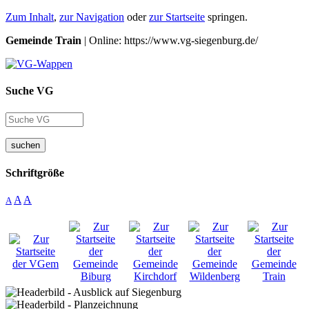
Zum Inhalt
,
zur Navigation
oder
zur Startseite
springen.
Gemeinde Train
| Online: https://www.vg-siegenburg.de/
Suche VG
suchen
Schriftgröße
A
A
A