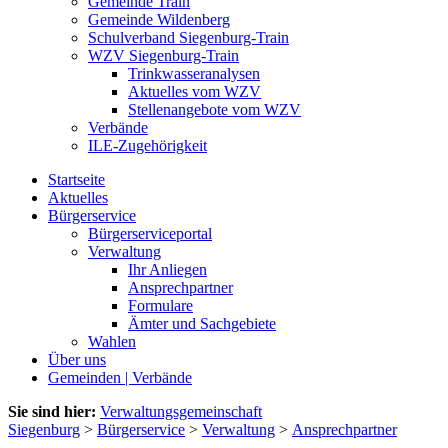
Gemeinde Train
Gemeinde Wildenberg
Schulverband Siegenburg-Train
WZV Siegenburg-Train
Trinkwasseranalysen
Aktuelles vom WZV
Stellenangebote vom WZV
Verbände
ILE-Zugehörigkeit
Startseite
Aktuelles
Bürgerservice
Bürgerserviceportal
Verwaltung
Ihr Anliegen
Ansprechpartner
Formulare
Ämter und Sachgebiete
Wahlen
Über uns
Gemeinden | Verbände
Sie sind hier:
Verwaltungsgemeinschaft
Siegenburg
>
Bürgerservice
>
Verwaltung
>
Ansprechpartner