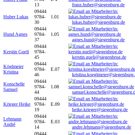
13
franz.huber@siegenburg.de
09444
Huber Lukas
9784-
1.01
30
lukas.huber@siegenburg.de
09444
Hund Agnes
9784-
1.05
37
agnes.hund@siegenburg.de
09444
Kerstin Gueli
9784-
45
kerstin.gueli@siegenbrug.de
09444
Köglmeier
9784-
E.07
Kristina
46
kristina.koeglmeier@siegenburg
09444
Konschelle
9784-
1.08
Samuel
44
samuel.konschelle@siegenburg.
09444
Krieger Heike
9784-
E.09
19
heike.krieger@siegenburg.de
09444
Lehmann
9784-
E.03
André
14
andre.lehmann@siegenburg.de
09444