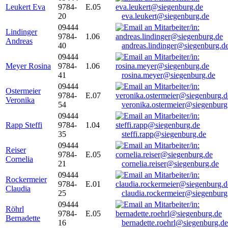
Leukert Eva
9784-
E.05
20
eva.leukert@siegenburg.de
09444
Lindinger
9784-
1.06
Andreas
40
andreas.lindinger@siegenburg.d
09444
Meyer Rosina
9784-
1.06
41
rosina.meyer@siegenburg.de
09444
Ostermeier
9784-
E.07
Veronika
54
veronika.ostermeier@siegenburg
09444
Rapp Steffi
9784-
1.04
35
steffi.rapp@siegenburg.de
09444
Reiser
9784-
E.05
Cornelia
21
cornelia.reiser@siegenburg.de
09444
Rockermeier
9784-
E.01
Claudia
25
claudia.rockermeier@siegenburg
09444
Röhrl
9784-
E.05
Bernadette
16
bernadette.roehrl@siegenburg.de