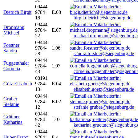
09444
Dietrich Birgit
9784-
E.08
18
birgit.dietrich@siegenburg.de
09444
Dropmann
9784-
E.07
Michael
52
michael.dropmann@siegenburg.
09444
Forstner
9784-
1.06
Sandra
28
sandra.forstner@siegenburg.de
09444
Fuggenthaler
9784-
1.07
Cornelia
43
cornelia.fuggenthaler@siegenbu
08191
Götz Elisabeth
9784-
E.04
13
elisabeth.goetz@siegenburg.de
09444
Gruber
9784-
E.02
Stefanie
12
stefanie.gruber@siegenburg.de
09444
Grüttner
9784-
1.07
Katharina
42
katharina.gruettner@siegenburg.
09444
Huber Franz
9784-
E 4