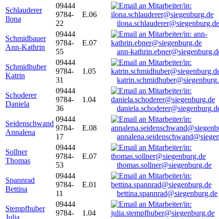
09444
Schlauderer
9784-
E.06
Ilona
22
ilona.schlauderer@siegenburg.d
09444
Schmidbauer
9784-
E.07
Ann-Kathrin
55
ann-kathrin.ebner@siegenburg.d
09444
Schmidhuber
9784-
1.05
Katrin
31
katrin.schmidhuber@siegenburg
09444
Schoderer
9784-
1.04
Daniela
36
daniela.schoderer@siegenburg.d
09444
Seidenschwand
9784-
E.08
Annalena
17
annalena.seidenschwand@siegen
09444
Sollner
9784-
E.07
Thomas
53
thomas.sollner@siegenburg.de
09444
Spannrad
9784-
E.01
Bettina
11
bettina.spannrad@siegenburg.de
09444
Stempfhuber
9784-
1.04
Julia