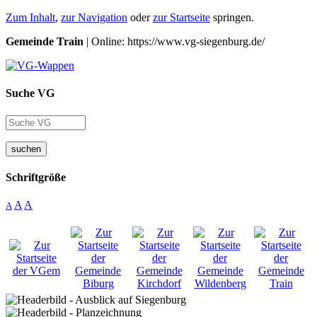
Zum Inhalt
,
zur Navigation
oder
zur Startseite
springen.
Gemeinde Train
| Online: https://www.vg-siegenburg.de/
Suche VG
suchen
Schriftgröße
A
A
A