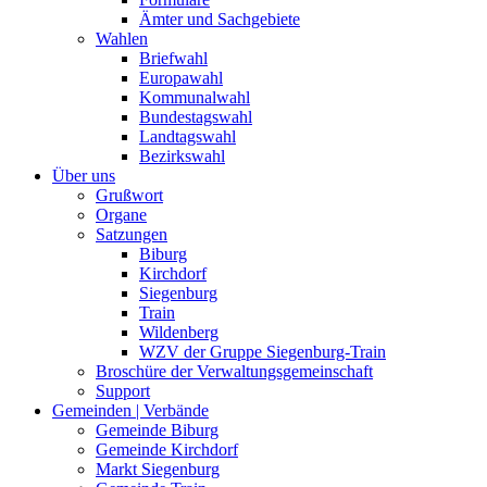
Ämter und Sachgebiete
Wahlen
Briefwahl
Europawahl
Kommunalwahl
Bundestagswahl
Landtagswahl
Bezirkswahl
Über uns
Grußwort
Organe
Satzungen
Biburg
Kirchdorf
Siegenburg
Train
Wildenberg
WZV der Gruppe Siegenburg-Train
Broschüre der Verwaltungsgemeinschaft
Support
Gemeinden | Verbände
Gemeinde Biburg
Gemeinde Kirchdorf
Markt Siegenburg