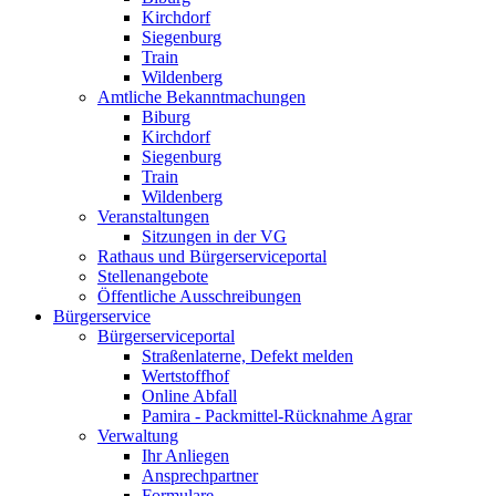
Kirchdorf
Siegenburg
Train
Wildenberg
Amtliche Bekanntmachungen
Biburg
Kirchdorf
Siegenburg
Train
Wildenberg
Veranstaltungen
Sitzungen in der VG
Rathaus und Bürgerserviceportal
Stellenangebote
Öffentliche Ausschreibungen
Bürgerservice
Bürgerserviceportal
Straßenlaterne, Defekt melden
Wertstoffhof
Online Abfall
Pamira - Packmittel-Rücknahme Agrar
Verwaltung
Ihr Anliegen
Ansprechpartner
Formulare