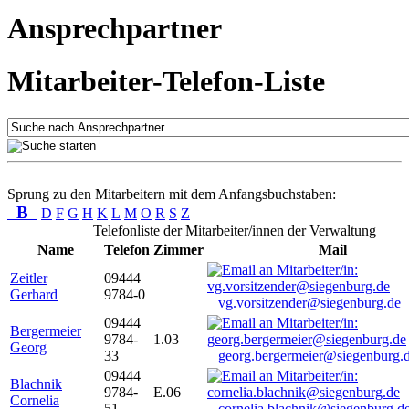
Ansprechpartner
Mitarbeiter-Telefon-Liste
Sprung zu den Mitarbeitern mit dem Anfangsbuchstaben:
B
D
F
G
H
K
L
M
O
R
S
Z
Telefonliste der Mitarbeiter/innen der Verwaltung
Name
Telefon
Zimmer
Mail
Zeitler
09444
Gerhard
9784-0
vg.vorsitzender@siegenburg.de
09444
Bergermeier
9784-
1.03
Georg
33
georg.bergermeier@siegenburg.
09444
Blachnik
9784-
E.06
Cornelia
51
cornelia.blachnik@siegenburg.d