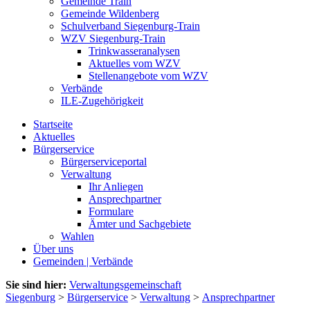
Gemeinde Train
Gemeinde Wildenberg
Schulverband Siegenburg-Train
WZV Siegenburg-Train
Trinkwasseranalysen
Aktuelles vom WZV
Stellenangebote vom WZV
Verbände
ILE-Zugehörigkeit
Startseite
Aktuelles
Bürgerservice
Bürgerserviceportal
Verwaltung
Ihr Anliegen
Ansprechpartner
Formulare
Ämter und Sachgebiete
Wahlen
Über uns
Gemeinden | Verbände
Sie sind hier:
Verwaltungsgemeinschaft
Siegenburg
>
Bürgerservice
>
Verwaltung
>
Ansprechpartner