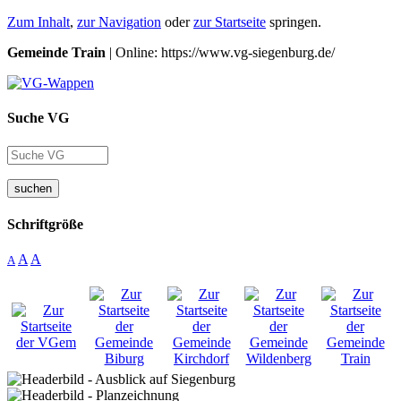
Zum Inhalt
,
zur Navigation
oder
zur Startseite
springen.
Gemeinde Train
| Online: https://www.vg-siegenburg.de/
Suche VG
suchen
Schriftgröße
A
A
A