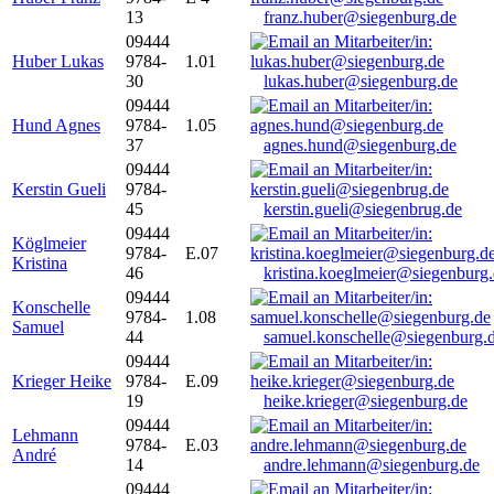
13
franz.huber@siegenburg.de
09444
Huber Lukas
9784-
1.01
30
lukas.huber@siegenburg.de
09444
Hund Agnes
9784-
1.05
37
agnes.hund@siegenburg.de
09444
Kerstin Gueli
9784-
45
kerstin.gueli@siegenbrug.de
09444
Köglmeier
9784-
E.07
Kristina
46
kristina.koeglmeier@siegenburg
09444
Konschelle
9784-
1.08
Samuel
44
samuel.konschelle@siegenburg.
09444
Krieger Heike
9784-
E.09
19
heike.krieger@siegenburg.de
09444
Lehmann
9784-
E.03
André
14
andre.lehmann@siegenburg.de
09444