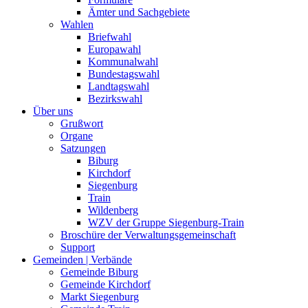
Ämter und Sachgebiete
Wahlen
Briefwahl
Europawahl
Kommunalwahl
Bundestagswahl
Landtagswahl
Bezirkswahl
Über uns
Grußwort
Organe
Satzungen
Biburg
Kirchdorf
Siegenburg
Train
Wildenberg
WZV der Gruppe Siegenburg-Train
Broschüre der Verwaltungsgemeinschaft
Support
Gemeinden | Verbände
Gemeinde Biburg
Gemeinde Kirchdorf
Markt Siegenburg