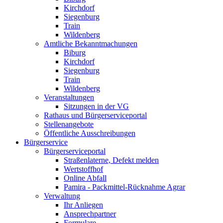
Kirchdorf
Siegenburg
Train
Wildenberg
Amtliche Bekanntmachungen
Biburg
Kirchdorf
Siegenburg
Train
Wildenberg
Veranstaltungen
Sitzungen in der VG
Rathaus und Bürgerserviceportal
Stellenangebote
Öffentliche Ausschreibungen
Bürgerservice
Bürgerserviceportal
Straßenlaterne, Defekt melden
Wertstoffhof
Online Abfall
Pamira - Packmittel-Rücknahme Agrar
Verwaltung
Ihr Anliegen
Ansprechpartner
Formulare