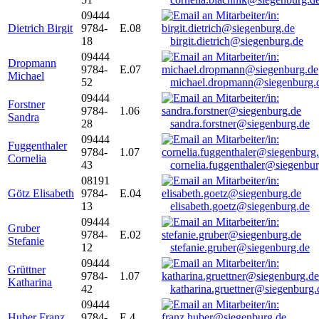
09444
Dietrich Birgit
9784-
E.08
18
birgit.dietrich@siegenburg.de
09444
Dropmann
9784-
E.07
Michael
52
michael.dropmann@siegenburg.
09444
Forstner
9784-
1.06
Sandra
28
sandra.forstner@siegenburg.de
09444
Fuggenthaler
9784-
1.07
Cornelia
43
cornelia.fuggenthaler@siegenbu
08191
Götz Elisabeth
9784-
E.04
13
elisabeth.goetz@siegenburg.de
09444
Gruber
9784-
E.02
Stefanie
12
stefanie.gruber@siegenburg.de
09444
Grüttner
9784-
1.07
Katharina
42
katharina.gruettner@siegenburg.
09444
Huber Franz
9784-
E 4