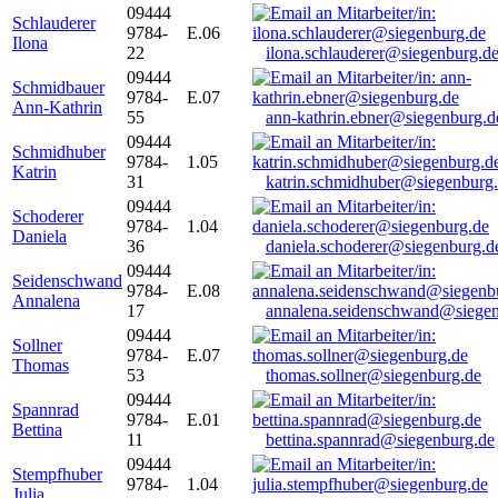
09444
Schlauderer
9784-
E.06
Ilona
22
ilona.schlauderer@siegenburg.d
09444
Schmidbauer
9784-
E.07
Ann-Kathrin
55
ann-kathrin.ebner@siegenburg.d
09444
Schmidhuber
9784-
1.05
Katrin
31
katrin.schmidhuber@siegenburg
09444
Schoderer
9784-
1.04
Daniela
36
daniela.schoderer@siegenburg.d
09444
Seidenschwand
9784-
E.08
Annalena
17
annalena.seidenschwand@siegen
09444
Sollner
9784-
E.07
Thomas
53
thomas.sollner@siegenburg.de
09444
Spannrad
9784-
E.01
Bettina
11
bettina.spannrad@siegenburg.de
09444
Stempfhuber
9784-
1.04
Julia