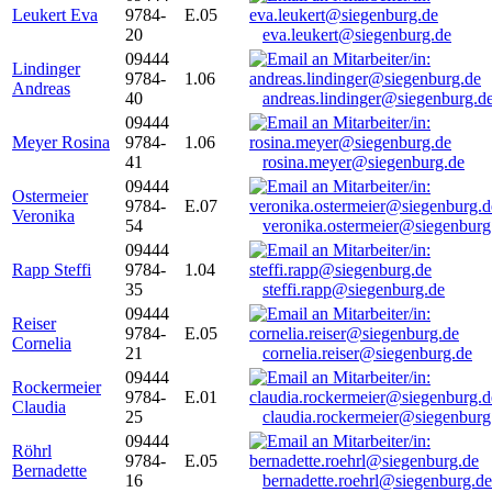
Leukert Eva
9784-
E.05
20
eva.leukert@siegenburg.de
09444
Lindinger
9784-
1.06
Andreas
40
andreas.lindinger@siegenburg.d
09444
Meyer Rosina
9784-
1.06
41
rosina.meyer@siegenburg.de
09444
Ostermeier
9784-
E.07
Veronika
54
veronika.ostermeier@siegenburg
09444
Rapp Steffi
9784-
1.04
35
steffi.rapp@siegenburg.de
09444
Reiser
9784-
E.05
Cornelia
21
cornelia.reiser@siegenburg.de
09444
Rockermeier
9784-
E.01
Claudia
25
claudia.rockermeier@siegenburg
09444
Röhrl
9784-
E.05
Bernadette
16
bernadette.roehrl@siegenburg.de