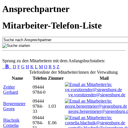
Ansprechpartner
Mitarbeiter-Telefon-Liste
Sprung zu den Mitarbeitern mit dem Anfangsbuchstaben:
B
D
F
G
H
K
L
M
O
R
S
Z
Telefonliste der Mitarbeiter/innen der Verwaltung
Name
Telefon
Zimmer
Mail
Zeitler
09444
Gerhard
9784-0
vg.vorsitzender@siegenburg.de
09444
Bergermeier
9784-
1.03
Georg
33
georg.bergermeier@siegenburg.
09444
Blachnik
9784-
E.06
Cornelia
51
cornelia.blachnik@siegenburg.d