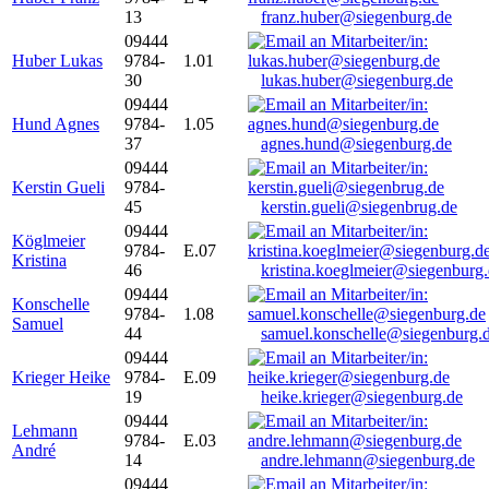
13
franz.huber@siegenburg.de
09444
Huber Lukas
9784-
1.01
30
lukas.huber@siegenburg.de
09444
Hund Agnes
9784-
1.05
37
agnes.hund@siegenburg.de
09444
Kerstin Gueli
9784-
45
kerstin.gueli@siegenbrug.de
09444
Köglmeier
9784-
E.07
Kristina
46
kristina.koeglmeier@siegenburg
09444
Konschelle
9784-
1.08
Samuel
44
samuel.konschelle@siegenburg.
09444
Krieger Heike
9784-
E.09
19
heike.krieger@siegenburg.de
09444
Lehmann
9784-
E.03
André
14
andre.lehmann@siegenburg.de
09444