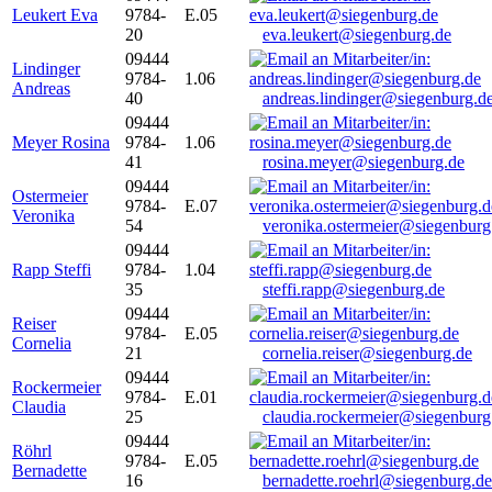
Leukert Eva
9784-
E.05
20
eva.leukert@siegenburg.de
09444
Lindinger
9784-
1.06
Andreas
40
andreas.lindinger@siegenburg.d
09444
Meyer Rosina
9784-
1.06
41
rosina.meyer@siegenburg.de
09444
Ostermeier
9784-
E.07
Veronika
54
veronika.ostermeier@siegenburg
09444
Rapp Steffi
9784-
1.04
35
steffi.rapp@siegenburg.de
09444
Reiser
9784-
E.05
Cornelia
21
cornelia.reiser@siegenburg.de
09444
Rockermeier
9784-
E.01
Claudia
25
claudia.rockermeier@siegenburg
09444
Röhrl
9784-
E.05
Bernadette
16
bernadette.roehrl@siegenburg.de