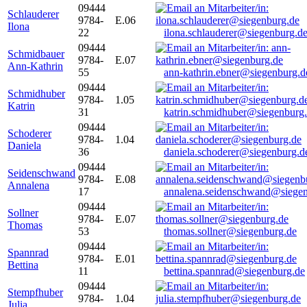
09444
Schlauderer
9784-
E.06
Ilona
22
ilona.schlauderer@siegenburg.d
09444
Schmidbauer
9784-
E.07
Ann-Kathrin
55
ann-kathrin.ebner@siegenburg.d
09444
Schmidhuber
9784-
1.05
Katrin
31
katrin.schmidhuber@siegenburg
09444
Schoderer
9784-
1.04
Daniela
36
daniela.schoderer@siegenburg.d
09444
Seidenschwand
9784-
E.08
Annalena
17
annalena.seidenschwand@siegen
09444
Sollner
9784-
E.07
Thomas
53
thomas.sollner@siegenburg.de
09444
Spannrad
9784-
E.01
Bettina
11
bettina.spannrad@siegenburg.de
09444
Stempfhuber
9784-
1.04
Julia