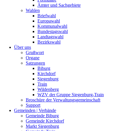
Ämter und Sachgebiete
Wahlen
Briefwahl
Europawahl
Kommunalwahl
Bundestagswahl
Landtagswahl
Bezirkswahl
Über uns
Grußwort
Organe
Satzungen
Biburg
Kirchdorf
Siegenburg
Train
Wildenberg
WZV der Gruppe Siegenburg-Train
Broschüre der Verwaltungsgemeinschaft
Support
Gemeinden | Verbände
Gemeinde Biburg
Gemeinde Kirchdorf
Markt Siegenburg