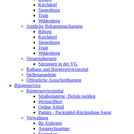
Kirchdorf
Siegenburg
Train
Wildenberg
Amtliche Bekanntmachungen
Biburg
Kirchdorf
Siegenburg
Train
Wildenberg
Veranstaltungen
Sitzungen in der VG
Rathaus und Bürgerserviceportal
Stellenangebote
Öffentliche Ausschreibungen
Bürgerservice
Bürgerserviceportal
Straßenlaterne, Defekt melden
Wertstoffhof
Online Abfall
Pamira - Packmittel-Rücknahme Agrar
Verwaltung
Ihr Anliegen
Ansprechpartner
Formulare