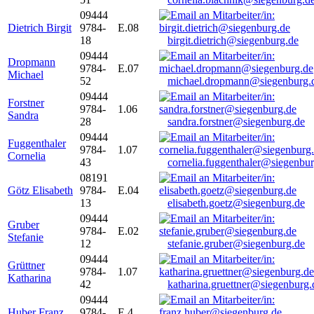
09444
Dietrich Birgit
9784-
E.08
18
birgit.dietrich@siegenburg.de
09444
Dropmann
9784-
E.07
Michael
52
michael.dropmann@siegenburg.
09444
Forstner
9784-
1.06
Sandra
28
sandra.forstner@siegenburg.de
09444
Fuggenthaler
9784-
1.07
Cornelia
43
cornelia.fuggenthaler@siegenbu
08191
Götz Elisabeth
9784-
E.04
13
elisabeth.goetz@siegenburg.de
09444
Gruber
9784-
E.02
Stefanie
12
stefanie.gruber@siegenburg.de
09444
Grüttner
9784-
1.07
Katharina
42
katharina.gruettner@siegenburg.
09444
Huber Franz
9784-
E 4