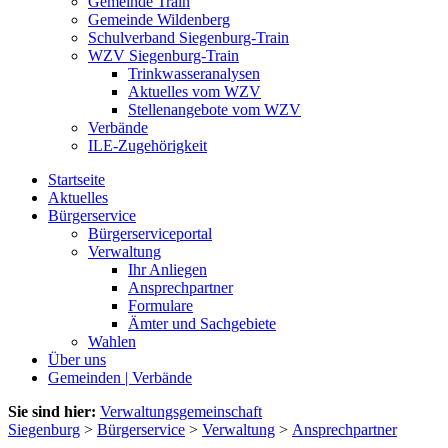
Gemeinde Train
Gemeinde Wildenberg
Schulverband Siegenburg-Train
WZV Siegenburg-Train
Trinkwasseranalysen
Aktuelles vom WZV
Stellenangebote vom WZV
Verbände
ILE-Zugehörigkeit
Startseite
Aktuelles
Bürgerservice
Bürgerserviceportal
Verwaltung
Ihr Anliegen
Ansprechpartner
Formulare
Ämter und Sachgebiete
Wahlen
Über uns
Gemeinden | Verbände
Sie sind hier:
Verwaltungsgemeinschaft
Siegenburg
>
Bürgerservice
>
Verwaltung
>
Ansprechpartner