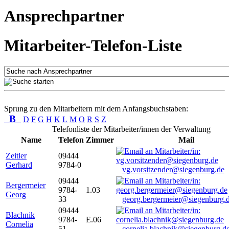
Ansprechpartner
Mitarbeiter-Telefon-Liste
Sprung zu den Mitarbeitern mit dem Anfangsbuchstaben:
B
D
F
G
H
K
L
M
O
R
S
Z
Telefonliste der Mitarbeiter/innen der Verwaltung
Name
Telefon
Zimmer
Mail
Zeitler
09444
Gerhard
9784-0
vg.vorsitzender@siegenburg.de
09444
Bergermeier
9784-
1.03
Georg
33
georg.bergermeier@siegenburg.
09444
Blachnik
9784-
E.06
Cornelia
51
cornelia.blachnik@siegenburg.d