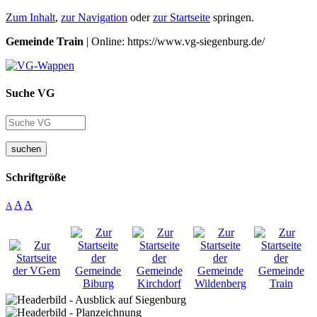
Zum Inhalt
,
zur Navigation
oder
zur Startseite
springen.
Gemeinde Train
| Online: https://www.vg-siegenburg.de/
Suche VG
suchen
Schriftgröße
A
A
A