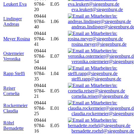
Leukert Eva
9784-
E.05
20
eva.leukert@siegenburg.de
09444
Lindinger
9784-
1.06
Andreas
40
andreas.lindinger@siegenburg.d
09444
Meyer Rosina
9784-
1.06
41
rosina.meyer@siegenburg.de
09444
Ostermeier
9784-
E.07
Veronika
54
veronika.ostermeier@siegenburg
09444
Rapp Steffi
9784-
1.04
35
steffi.rapp@siegenburg.de
09444
Reiser
9784-
E.05
Cornelia
21
cornelia.reiser@siegenburg.de
09444
Rockermeier
9784-
E.01
Claudia
25
claudia.rockermeier@siegenburg
09444
Röhrl
9784-
E.05
Bernadette
16
bernadette.roehrl@siegenburg.de