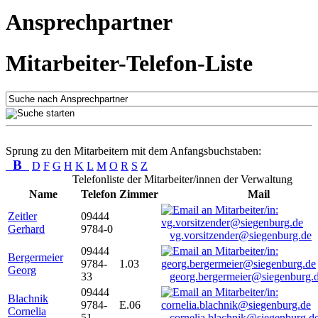
Ansprechpartner
Mitarbeiter-Telefon-Liste
Sprung zu den Mitarbeitern mit dem Anfangsbuchstaben:
B
D
F
G
H
K
L
M
O
R
S
Z
Telefonliste der Mitarbeiter/innen der Verwaltung
Name
Telefon
Zimmer
Mail
Zeitler
09444
Gerhard
9784-0
vg.vorsitzender@siegenburg.de
09444
Bergermeier
9784-
1.03
Georg
33
georg.bergermeier@siegenburg.
09444
Blachnik
9784-
E.06
Cornelia
51
cornelia.blachnik@siegenburg.d