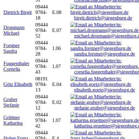
09444
Dietrich Birgit
9784-
E.08
18
birgit.dietrich@siegenburg.de
09444
Dropmann
9784-
E.07
Michael
52
michael.dropmann@siegenburg.
09444
Forstner
9784-
1.06
Sandra
28
sandra.forstner@siegenburg.de
09444
Fuggenthaler
9784-
1.07
Cornelia
43
cornelia.fuggenthaler@siegenbu
08191
Götz Elisabeth
9784-
E.04
13
elisabeth.goetz@siegenburg.de
09444
Gruber
9784-
E.02
Stefanie
12
stefanie.gruber@siegenburg.de
09444
Grüttner
9784-
1.07
Katharina
42
katharina.gruettner@siegenburg.
09444
Huber Franz
9784-
E 4