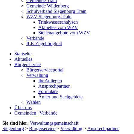
Gemeinde Train
Gemeinde Wildenberg
Schulverband Siegenburg-Train
WZV Siegenburg-Train
Trinkwasseranalysen
Aktuelles vom WZV
Stellenangebote vom WZV
Verbände
ILE-Zugehörigkeit
Startseite
Aktuelles
Bürgerservice
Bürgerserviceportal
Verwaltung
Ihr Anliegen
Ansprechpartner
Formulare
Ämter und Sachgebiete
Wahlen
Über uns
Gemeinden | Verbände
Sie sind hier:
Verwaltungsgemeinschaft
Siegenburg
>
Bürgerservice
>
Verwaltung
>
Ansprechpartner