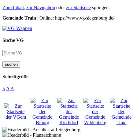
Zum Inhalt
,
zur Navigation
oder
zur Startseite
springen.
Gemeinde Train
| Online: https://www.vg-siegenburg.de/
Suche VG
suchen
Schriftgröße
A
A
A