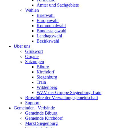
Ämter und Sachgebiete
Wahlen
Briefwahl
Europawahl
Kommunalwahl
Bundestagswahl
Landtagswahl
Bezirkswahl
Über uns
Grußwort
Organe
Satzungen
Biburg
Kirchdorf
Siegenburg
Train
Wildenberg
WZV der Gruppe Siegenburg-Train
Broschüre der Verwaltungsgemeinschaft
Support
Gemeinden | Verbände
Gemeinde Biburg
Gemeinde Kirchdorf
Markt Siegenburg