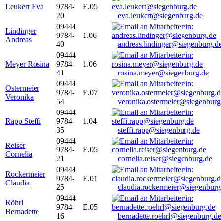
Leukert Eva
9784-
E.05
20
eva.leukert@siegenburg.de
09444
Lindinger
9784-
1.06
Andreas
40
andreas.lindinger@siegenburg.d
09444
Meyer Rosina
9784-
1.06
41
rosina.meyer@siegenburg.de
09444
Ostermeier
9784-
E.07
Veronika
54
veronika.ostermeier@siegenburg
09444
Rapp Steffi
9784-
1.04
35
steffi.rapp@siegenburg.de
09444
Reiser
9784-
E.05
Cornelia
21
cornelia.reiser@siegenburg.de
09444
Rockermeier
9784-
E.01
Claudia
25
claudia.rockermeier@siegenburg
09444
Röhrl
9784-
E.05
Bernadette
16
bernadette.roehrl@siegenburg.de