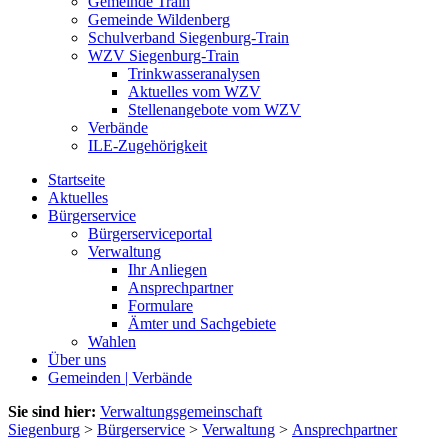
Gemeinde Train
Gemeinde Wildenberg
Schulverband Siegenburg-Train
WZV Siegenburg-Train
Trinkwasseranalysen
Aktuelles vom WZV
Stellenangebote vom WZV
Verbände
ILE-Zugehörigkeit
Startseite
Aktuelles
Bürgerservice
Bürgerserviceportal
Verwaltung
Ihr Anliegen
Ansprechpartner
Formulare
Ämter und Sachgebiete
Wahlen
Über uns
Gemeinden | Verbände
Sie sind hier:
Verwaltungsgemeinschaft
Siegenburg
>
Bürgerservice
>
Verwaltung
>
Ansprechpartner