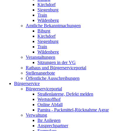
Kirchdorf
Siegenburg
Train
Wildenberg
Amtliche Bekanntmachungen
Biburg
Kirchdorf
Siegenburg
Train
Wildenberg
Veranstaltungen
Sitzungen in der VG
Rathaus und Bürgerserviceportal
Stellenangebote
Öffentliche Ausschreibungen
Bürgerservice
Bürgerserviceportal
Straßenlaterne, Defekt melden
Wertstoffhof
Online Abfall
Pamira - Packmittel-Rücknahme Agrar
Verwaltung
Ihr Anliegen
Ansprechpartner
Formulare