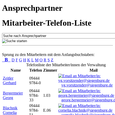
Ansprechpartner
Mitarbeiter-Telefon-Liste
Sprung zu den Mitarbeitern mit dem Anfangsbuchstaben:
B
D
F
G
H
K
L
M
O
R
S
Z
Telefonliste der Mitarbeiter/innen der Verwaltung
Name
Telefon
Zimmer
Mail
Zeitler
09444
Gerhard
9784-0
vg.vorsitzender@siegenburg.de
09444
Bergermeier
9784-
1.03
Georg
33
georg.bergermeier@siegenburg.
09444
Blachnik
9784-
E.06
Cornelia
51
cornelia.blachnik@siegenburg.d