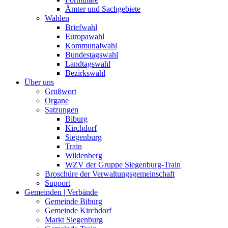
Ämter und Sachgebiete
Wahlen
Briefwahl
Europawahl
Kommunalwahl
Bundestagswahl
Landtagswahl
Bezirkswahl
Über uns
Grußwort
Organe
Satzungen
Biburg
Kirchdorf
Siegenburg
Train
Wildenberg
WZV der Gruppe Siegenburg-Train
Broschüre der Verwaltungsgemeinschaft
Support
Gemeinden | Verbände
Gemeinde Biburg
Gemeinde Kirchdorf
Markt Siegenburg