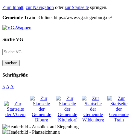
Zum Inhalt
,
zur Navigation
oder
zur Startseite
springen.
Gemeinde Train
| Online: https://www.vg-siegenburg.de/
Suche VG
suchen
Schriftgröße
A
A
A