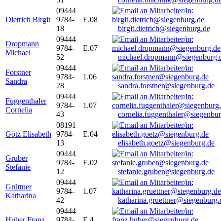
09444
Dietrich Birgit
9784-
E.08
18
birgit.dietrich@siegenburg.de
09444
Dropmann
9784-
E.07
Michael
52
michael.dropmann@siegenburg.
09444
Forstner
9784-
1.06
Sandra
28
sandra.forstner@siegenburg.de
09444
Fuggenthaler
9784-
1.07
Cornelia
43
cornelia.fuggenthaler@siegenbu
08191
Götz Elisabeth
9784-
E.04
13
elisabeth.goetz@siegenburg.de
09444
Gruber
9784-
E.02
Stefanie
12
stefanie.gruber@siegenburg.de
09444
Grüttner
9784-
1.07
Katharina
42
katharina.gruettner@siegenburg.
09444
Huber Franz
9784-
E 4