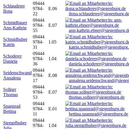
09444
Schlauderer
9784-
E.06
Ilona
22
ilona.schlauderer@siegenburg.d
09444
Schmidbauer
9784-
E.07
Ann-Kathrin
55
ann-kathrin.ebner@siegenburg.d
09444
Schmidhuber
9784-
1.05
Katrin
31
katrin.schmidhuber@siegenburg
09444
Schoderer
9784-
1.04
Daniela
36
daniela.schoderer@siegenburg.d
09444
Seidenschwand
9784-
E.08
Annalena
17
annalena.seidenschwand@siegen
09444
Sollner
9784-
E.07
Thomas
53
thomas.sollner@siegenburg.de
09444
Spannrad
9784-
E.01
Bettina
11
bettina.spannrad@siegenburg.de
09444
Stempfhuber
9784-
1.04
Julia