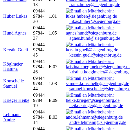
13
franz.huber@siegenburg.de
09444
Huber Lukas
9784-
1.01
30
lukas.huber@siegenburg.de
09444
Hund Agnes
9784-
1.05
37
agnes.hund@siegenburg.de
09444
Kerstin Gueli
9784-
45
kerstin.gueli@siegenbrug.de
09444
Köglmeier
9784-
E.07
Kristina
46
kristina.koeglmeier@siegenburg
09444
Konschelle
9784-
1.08
Samuel
44
samuel.konschelle@siegenburg.
09444
Krieger Heike
9784-
E.09
19
heike.krieger@siegenburg.de
09444
Lehmann
9784-
E.03
André
14
andre.lehmann@siegenburg.de
09444