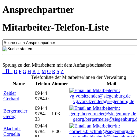
Ansprechpartner
Mitarbeiter-Telefon-Liste
Sprung zu den Mitarbeitern mit dem Anfangsbuchstaben:
B
D
F
G
H
K
L
M
O
R
S
Z
Telefonliste der Mitarbeiter/innen der Verwaltung
Name
Telefon
Zimmer
Mail
Zeitler
09444
Gerhard
9784-0
vg.vorsitzender@siegenburg.de
09444
Bergermeier
9784-
1.03
Georg
33
georg.bergermeier@siegenburg.
09444
Blachnik
9784-
E.06
Cornelia
51
cornelia.blachnik@siegenburg.d