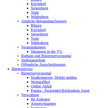
Kirchdorf
Siegenburg
Train
Wildenberg
Amtliche Bekanntmachungen
Biburg
Kirchdorf
Siegenburg
Train
Wildenberg
Veranstaltungen
Sitzungen in der VG
Rathaus und Bürgerserviceportal
Stellenangebote
Öffentliche Ausschreibungen
Bürgerservice
Bürgerserviceportal
Straßenlaterne, Defekt melden
Wertstoffhof
Online Abfall
Pamira - Packmittel-Rücknahme Agrar
Verwaltung
Ihr Anliegen
Ansprechpartner
Formulare