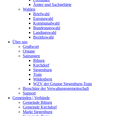
Ämter und Sachgebiete
Wahlen
Briefwahl
Europawahl
Kommunalwahl
Bundestagswahl
Landtagswahl
Bezirkswahl
Über uns
Grußwort
Organe
Satzungen
Biburg
Kirchdorf
Siegenburg
Train
Wildenberg
WZV der Gruppe Siegenburg-Train
Broschüre der Verwaltungsgemeinschaft
Support
Gemeinden | Verbände
Gemeinde Biburg
Gemeinde Kirchdorf
Markt Siegenburg