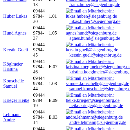
13
franz.huber@siegenburg.de
09444
Huber Lukas
9784-
1.01
30
lukas.huber@siegenburg.de
09444
Hund Agnes
9784-
1.05
37
agnes.hund@siegenburg.de
09444
Kerstin Gueli
9784-
45
kerstin.gueli@siegenbrug.de
09444
Köglmeier
9784-
E.07
Kristina
46
kristina.koeglmeier@siegenburg
09444
Konschelle
9784-
1.08
Samuel
44
samuel.konschelle@siegenburg.
09444
Krieger Heike
9784-
E.09
19
heike.krieger@siegenburg.de
09444
Lehmann
9784-
E.03
André
14
andre.lehmann@siegenburg.de
09444