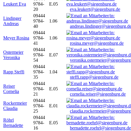
Leukert Eva
9784-
E.05
20
eva.leukert@siegenburg.de
09444
Lindinger
9784-
1.06
Andreas
40
andreas.lindinger@siegenburg.d
09444
Meyer Rosina
9784-
1.06
41
rosina.meyer@siegenburg.de
09444
Ostermeier
9784-
E.07
Veronika
54
veronika.ostermeier@siegenburg
09444
Rapp Steffi
9784-
1.04
35
steffi.rapp@siegenburg.de
09444
Reiser
9784-
E.05
Cornelia
21
cornelia.reiser@siegenburg.de
09444
Rockermeier
9784-
E.01
Claudia
25
claudia.rockermeier@siegenburg
09444
Röhrl
9784-
E.05
Bernadette
16
bernadette.roehrl@siegenburg.de