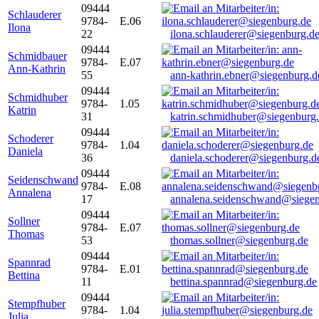
09444
Schlauderer
9784-
E.06
Ilona
22
ilona.schlauderer@siegenburg.d
09444
Schmidbauer
9784-
E.07
Ann-Kathrin
55
ann-kathrin.ebner@siegenburg.d
09444
Schmidhuber
9784-
1.05
Katrin
31
katrin.schmidhuber@siegenburg
09444
Schoderer
9784-
1.04
Daniela
36
daniela.schoderer@siegenburg.d
09444
Seidenschwand
9784-
E.08
Annalena
17
annalena.seidenschwand@siegen
09444
Sollner
9784-
E.07
Thomas
53
thomas.sollner@siegenburg.de
09444
Spannrad
9784-
E.01
Bettina
11
bettina.spannrad@siegenburg.de
09444
Stempfhuber
9784-
1.04
Julia