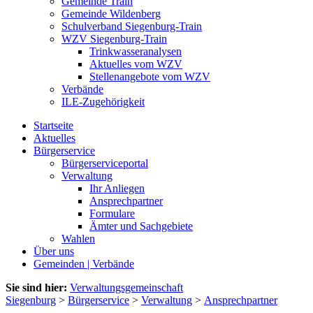
Gemeinde Train
Gemeinde Wildenberg
Schulverband Siegenburg-Train
WZV Siegenburg-Train
Trinkwasseranalysen
Aktuelles vom WZV
Stellenangebote vom WZV
Verbände
ILE-Zugehörigkeit
Startseite
Aktuelles
Bürgerservice
Bürgerserviceportal
Verwaltung
Ihr Anliegen
Ansprechpartner
Formulare
Ämter und Sachgebiete
Wahlen
Über uns
Gemeinden | Verbände
Sie sind hier:
Verwaltungsgemeinschaft
Siegenburg
>
Bürgerservice
>
Verwaltung
>
Ansprechpartner