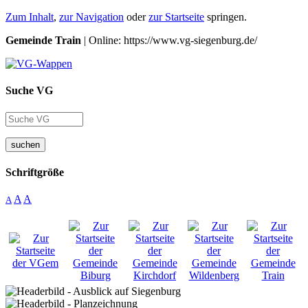
Zum Inhalt
,
zur Navigation
oder
zur Startseite
springen.
Gemeinde Train
| Online: https://www.vg-siegenburg.de/
Suche VG
suchen
Schriftgröße
A
A
A