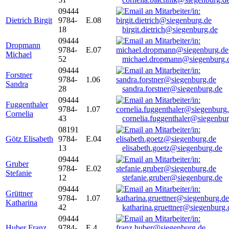
09444
Dietrich Birgit
9784-
E.08
18
birgit.dietrich@siegenburg.de
09444
Dropmann
9784-
E.07
Michael
52
michael.dropmann@siegenburg.
09444
Forstner
9784-
1.06
Sandra
28
sandra.forstner@siegenburg.de
09444
Fuggenthaler
9784-
1.07
Cornelia
43
cornelia.fuggenthaler@siegenbu
08191
Götz Elisabeth
9784-
E.04
13
elisabeth.goetz@siegenburg.de
09444
Gruber
9784-
E.02
Stefanie
12
stefanie.gruber@siegenburg.de
09444
Grüttner
9784-
1.07
Katharina
42
katharina.gruettner@siegenburg.
09444
Huber Franz
9784-
E 4