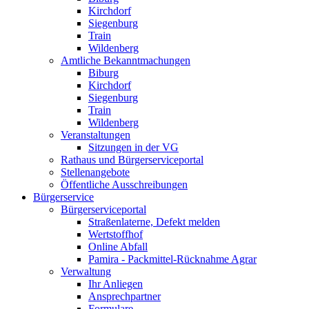
Kirchdorf
Siegenburg
Train
Wildenberg
Amtliche Bekanntmachungen
Biburg
Kirchdorf
Siegenburg
Train
Wildenberg
Veranstaltungen
Sitzungen in der VG
Rathaus und Bürgerserviceportal
Stellenangebote
Öffentliche Ausschreibungen
Bürgerservice
Bürgerserviceportal
Straßenlaterne, Defekt melden
Wertstoffhof
Online Abfall
Pamira - Packmittel-Rücknahme Agrar
Verwaltung
Ihr Anliegen
Ansprechpartner
Formulare