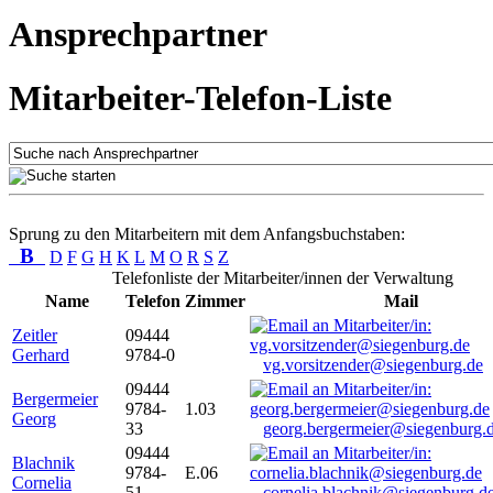
Ansprechpartner
Mitarbeiter-Telefon-Liste
Sprung zu den Mitarbeitern mit dem Anfangsbuchstaben:
B
D
F
G
H
K
L
M
O
R
S
Z
Telefonliste der Mitarbeiter/innen der Verwaltung
Name
Telefon
Zimmer
Mail
Zeitler
09444
Gerhard
9784-0
vg.vorsitzender@siegenburg.de
09444
Bergermeier
9784-
1.03
Georg
33
georg.bergermeier@siegenburg.
09444
Blachnik
9784-
E.06
Cornelia
51
cornelia.blachnik@siegenburg.d