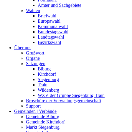
Ämter und Sachgebiete
Wahlen
Briefwahl
Europawahl
Kommunalwahl
Bundestagswahl
Landtagswahl
Bezirkswahl
Über uns
Grußwort
Organe
Satzungen
Biburg
Kirchdorf
Siegenburg
Train
Wildenberg
WZV der Gruppe Siegenburg-Train
Broschüre der Verwaltungsgemeinschaft
Support
Gemeinden | Verbände
Gemeinde Biburg
Gemeinde Kirchdorf
Markt Siegenburg