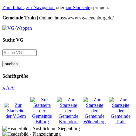
Zum Inhalt
,
zur Navigation
oder
zur Startseite
springen.
Gemeinde Train
| Online: https://www.vg-siegenburg.de/
Suche VG
suchen
Schriftgröße
A
A
A