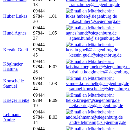
13
franz.huber@siegenburg.de
09444
Huber Lukas
9784-
1.01
30
lukas.huber@siegenburg.de
09444
Hund Agnes
9784-
1.05
37
agnes.hund@siegenburg.de
09444
Kerstin Gueli
9784-
45
kerstin.gueli@siegenbrug.de
09444
Köglmeier
9784-
E.07
Kristina
46
kristina.koeglmeier@siegenburg
09444
Konschelle
9784-
1.08
Samuel
44
samuel.konschelle@siegenburg.
09444
Krieger Heike
9784-
E.09
19
heike.krieger@siegenburg.de
09444
Lehmann
9784-
E.03
André
14
andre.lehmann@siegenburg.de
09444