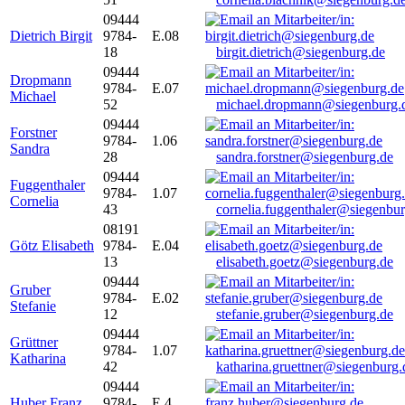
09444
Dietrich Birgit
9784-
E.08
18
birgit.dietrich@siegenburg.de
09444
Dropmann
9784-
E.07
Michael
52
michael.dropmann@siegenburg.
09444
Forstner
9784-
1.06
Sandra
28
sandra.forstner@siegenburg.de
09444
Fuggenthaler
9784-
1.07
Cornelia
43
cornelia.fuggenthaler@siegenbu
08191
Götz Elisabeth
9784-
E.04
13
elisabeth.goetz@siegenburg.de
09444
Gruber
9784-
E.02
Stefanie
12
stefanie.gruber@siegenburg.de
09444
Grüttner
9784-
1.07
Katharina
42
katharina.gruettner@siegenburg.
09444
Huber Franz
9784-
E 4