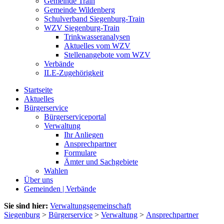
Gemeinde Train
Gemeinde Wildenberg
Schulverband Siegenburg-Train
WZV Siegenburg-Train
Trinkwasseranalysen
Aktuelles vom WZV
Stellenangebote vom WZV
Verbände
ILE-Zugehörigkeit
Startseite
Aktuelles
Bürgerservice
Bürgerserviceportal
Verwaltung
Ihr Anliegen
Ansprechpartner
Formulare
Ämter und Sachgebiete
Wahlen
Über uns
Gemeinden | Verbände
Sie sind hier:
Verwaltungsgemeinschaft
Siegenburg
>
Bürgerservice
>
Verwaltung
>
Ansprechpartner