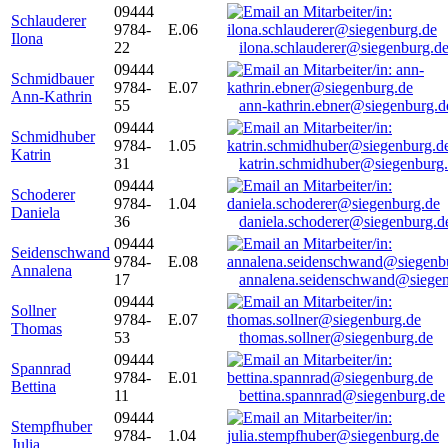
09444
Schlauderer
9784-
E.06
Ilona
22
ilona.schlauderer@siegenburg.d
09444
Schmidbauer
9784-
E.07
Ann-Kathrin
55
ann-kathrin.ebner@siegenburg.d
09444
Schmidhuber
9784-
1.05
Katrin
31
katrin.schmidhuber@siegenburg
09444
Schoderer
9784-
1.04
Daniela
36
daniela.schoderer@siegenburg.d
09444
Seidenschwand
9784-
E.08
Annalena
17
annalena.seidenschwand@siegen
09444
Sollner
9784-
E.07
Thomas
53
thomas.sollner@siegenburg.de
09444
Spannrad
9784-
E.01
Bettina
11
bettina.spannrad@siegenburg.de
09444
Stempfhuber
9784-
1.04
Julia