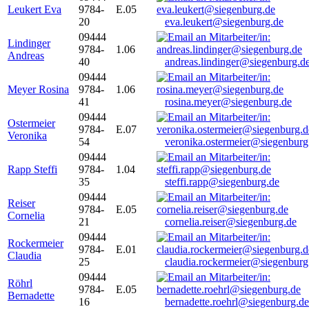
Leukert Eva
9784-
E.05
20
eva.leukert@siegenburg.de
09444
Lindinger
9784-
1.06
Andreas
40
andreas.lindinger@siegenburg.d
09444
Meyer Rosina
9784-
1.06
41
rosina.meyer@siegenburg.de
09444
Ostermeier
9784-
E.07
Veronika
54
veronika.ostermeier@siegenburg
09444
Rapp Steffi
9784-
1.04
35
steffi.rapp@siegenburg.de
09444
Reiser
9784-
E.05
Cornelia
21
cornelia.reiser@siegenburg.de
09444
Rockermeier
9784-
E.01
Claudia
25
claudia.rockermeier@siegenburg
09444
Röhrl
9784-
E.05
Bernadette
16
bernadette.roehrl@siegenburg.de