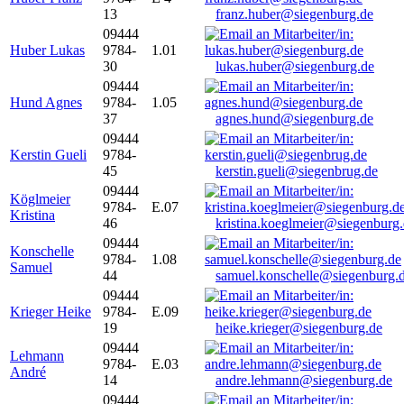
13
franz.huber@siegenburg.de
09444
Huber Lukas
9784-
1.01
30
lukas.huber@siegenburg.de
09444
Hund Agnes
9784-
1.05
37
agnes.hund@siegenburg.de
09444
Kerstin Gueli
9784-
45
kerstin.gueli@siegenbrug.de
09444
Köglmeier
9784-
E.07
Kristina
46
kristina.koeglmeier@siegenburg
09444
Konschelle
9784-
1.08
Samuel
44
samuel.konschelle@siegenburg.
09444
Krieger Heike
9784-
E.09
19
heike.krieger@siegenburg.de
09444
Lehmann
9784-
E.03
André
14
andre.lehmann@siegenburg.de
09444