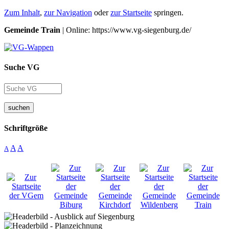
Zum Inhalt
,
zur Navigation
oder
zur Startseite
springen.
Gemeinde Train
| Online: https://www.vg-siegenburg.de/
Suche VG
suchen
Schriftgröße
A
A
A