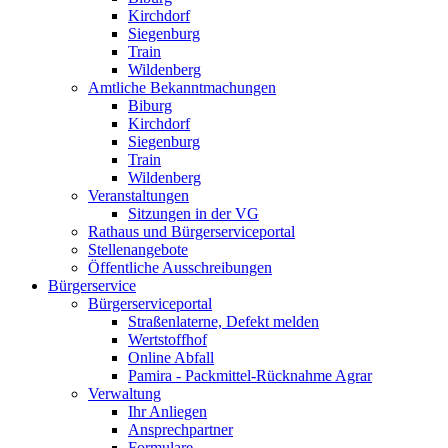
Kirchdorf
Siegenburg
Train
Wildenberg
Amtliche Bekanntmachungen
Biburg
Kirchdorf
Siegenburg
Train
Wildenberg
Veranstaltungen
Sitzungen in der VG
Rathaus und Bürgerserviceportal
Stellenangebote
Öffentliche Ausschreibungen
Bürgerservice
Bürgerserviceportal
Straßenlaterne, Defekt melden
Wertstoffhof
Online Abfall
Pamira - Packmittel-Rücknahme Agrar
Verwaltung
Ihr Anliegen
Ansprechpartner
Formulare