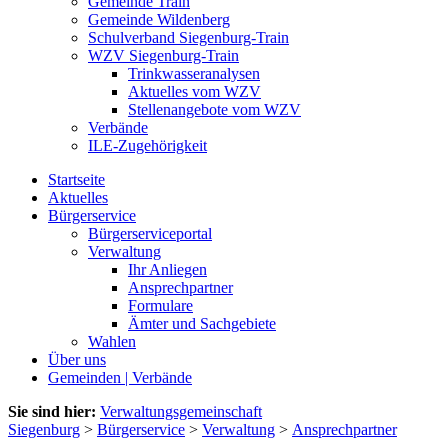
Gemeinde Train
Gemeinde Wildenberg
Schulverband Siegenburg-Train
WZV Siegenburg-Train
Trinkwasseranalysen
Aktuelles vom WZV
Stellenangebote vom WZV
Verbände
ILE-Zugehörigkeit
Startseite
Aktuelles
Bürgerservice
Bürgerserviceportal
Verwaltung
Ihr Anliegen
Ansprechpartner
Formulare
Ämter und Sachgebiete
Wahlen
Über uns
Gemeinden | Verbände
Sie sind hier:
Verwaltungsgemeinschaft
Siegenburg
>
Bürgerservice
>
Verwaltung
>
Ansprechpartner