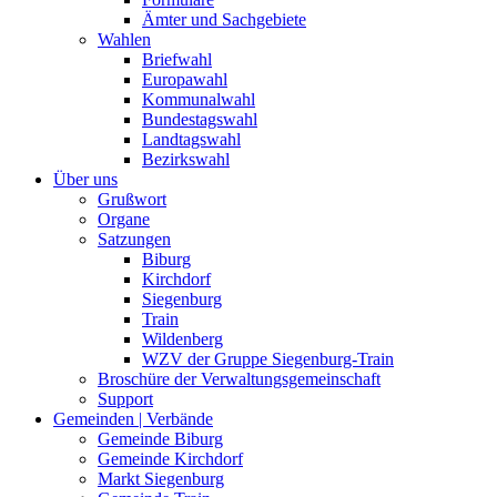
Ämter und Sachgebiete
Wahlen
Briefwahl
Europawahl
Kommunalwahl
Bundestagswahl
Landtagswahl
Bezirkswahl
Über uns
Grußwort
Organe
Satzungen
Biburg
Kirchdorf
Siegenburg
Train
Wildenberg
WZV der Gruppe Siegenburg-Train
Broschüre der Verwaltungsgemeinschaft
Support
Gemeinden | Verbände
Gemeinde Biburg
Gemeinde Kirchdorf
Markt Siegenburg