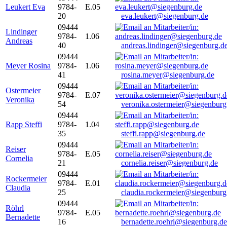
Leukert Eva
9784-
E.05
20
eva.leukert@siegenburg.de
09444
Lindinger
9784-
1.06
Andreas
40
andreas.lindinger@siegenburg.d
09444
Meyer Rosina
9784-
1.06
41
rosina.meyer@siegenburg.de
09444
Ostermeier
9784-
E.07
Veronika
54
veronika.ostermeier@siegenburg
09444
Rapp Steffi
9784-
1.04
35
steffi.rapp@siegenburg.de
09444
Reiser
9784-
E.05
Cornelia
21
cornelia.reiser@siegenburg.de
09444
Rockermeier
9784-
E.01
Claudia
25
claudia.rockermeier@siegenburg
09444
Röhrl
9784-
E.05
Bernadette
16
bernadette.roehrl@siegenburg.de