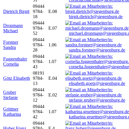
09444
Dietrich Birgit
9784-
E.08
18
birgit.dietrich@siegenburg.de
09444
Dropmann
9784-
E.07
Michael
52
michael.dropmann@siegenburg.
09444
Forstner
9784-
1.06
Sandra
28
sandra.forstner@siegenburg.de
09444
Fuggenthaler
9784-
1.07
Cornelia
43
cornelia.fuggenthaler@siegenbu
08191
Götz Elisabeth
9784-
E.04
13
elisabeth.goetz@siegenburg.de
09444
Gruber
9784-
E.02
Stefanie
12
stefanie.gruber@siegenburg.de
09444
Grüttner
9784-
1.07
Katharina
42
katharina.gruettner@siegenburg.
09444
Huber Franz
9784-
E 4