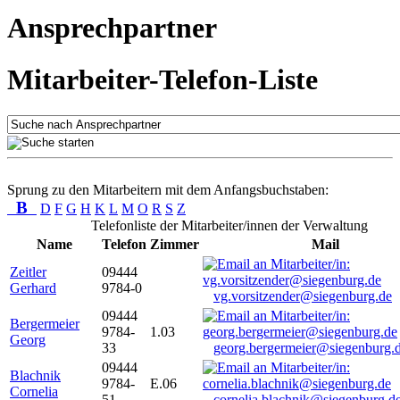
Ansprechpartner
Mitarbeiter-Telefon-Liste
Sprung zu den Mitarbeitern mit dem Anfangsbuchstaben:
B
D
F
G
H
K
L
M
O
R
S
Z
Telefonliste der Mitarbeiter/innen der Verwaltung
Name
Telefon
Zimmer
Mail
Zeitler
09444
Gerhard
9784-0
vg.vorsitzender@siegenburg.de
09444
Bergermeier
9784-
1.03
Georg
33
georg.bergermeier@siegenburg.
09444
Blachnik
9784-
E.06
Cornelia
51
cornelia.blachnik@siegenburg.d