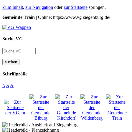
Zum Inhalt
,
zur Navigation
oder
zur Startseite
springen.
Gemeinde Train
| Online: https://www.vg-siegenburg.de/
Suche VG
suchen
Schriftgröße
A
A
A