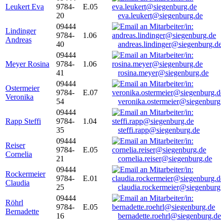
Leukert Eva
9784-
E.05
20
eva.leukert@siegenburg.de
09444
Lindinger
9784-
1.06
Andreas
40
andreas.lindinger@siegenburg.d
09444
Meyer Rosina
9784-
1.06
41
rosina.meyer@siegenburg.de
09444
Ostermeier
9784-
E.07
Veronika
54
veronika.ostermeier@siegenburg
09444
Rapp Steffi
9784-
1.04
35
steffi.rapp@siegenburg.de
09444
Reiser
9784-
E.05
Cornelia
21
cornelia.reiser@siegenburg.de
09444
Rockermeier
9784-
E.01
Claudia
25
claudia.rockermeier@siegenburg
09444
Röhrl
9784-
E.05
Bernadette
16
bernadette.roehrl@siegenburg.de