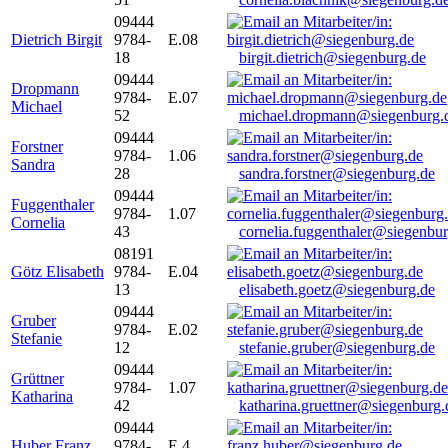
09444
Dietrich Birgit
9784-
E.08
18
birgit.dietrich@siegenburg.de
09444
Dropmann
9784-
E.07
Michael
52
michael.dropmann@siegenburg.
09444
Forstner
9784-
1.06
Sandra
28
sandra.forstner@siegenburg.de
09444
Fuggenthaler
9784-
1.07
Cornelia
43
cornelia.fuggenthaler@siegenbu
08191
Götz Elisabeth
9784-
E.04
13
elisabeth.goetz@siegenburg.de
09444
Gruber
9784-
E.02
Stefanie
12
stefanie.gruber@siegenburg.de
09444
Grüttner
9784-
1.07
Katharina
42
katharina.gruettner@siegenburg.
09444
Huber Franz
9784-
E 4