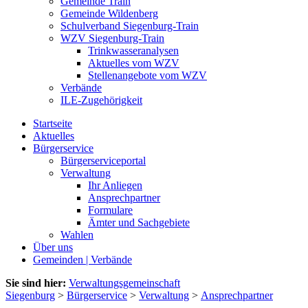
Gemeinde Train
Gemeinde Wildenberg
Schulverband Siegenburg-Train
WZV Siegenburg-Train
Trinkwasseranalysen
Aktuelles vom WZV
Stellenangebote vom WZV
Verbände
ILE-Zugehörigkeit
Startseite
Aktuelles
Bürgerservice
Bürgerserviceportal
Verwaltung
Ihr Anliegen
Ansprechpartner
Formulare
Ämter und Sachgebiete
Wahlen
Über uns
Gemeinden | Verbände
Sie sind hier:
Verwaltungsgemeinschaft
Siegenburg
>
Bürgerservice
>
Verwaltung
>
Ansprechpartner