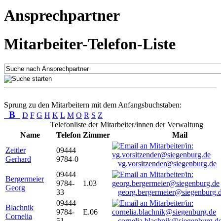
Ansprechpartner
Mitarbeiter-Telefon-Liste
Sprung zu den Mitarbeitern mit dem Anfangsbuchstaben:
B
D
F
G
H
K
L
M
O
R
S
Z
Telefonliste der Mitarbeiter/innen der Verwaltung
Name
Telefon
Zimmer
Mail
Zeitler
09444
Gerhard
9784-0
vg.vorsitzender@siegenburg.de
09444
Bergermeier
9784-
1.03
Georg
33
georg.bergermeier@siegenburg.
09444
Blachnik
9784-
E.06
Cornelia
51
cornelia.blachnik@siegenburg.d