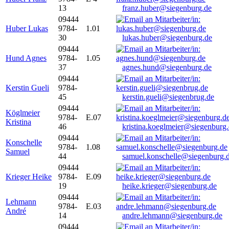
13
franz.huber@siegenburg.de
09444
Huber Lukas
9784-
1.01
30
lukas.huber@siegenburg.de
09444
Hund Agnes
9784-
1.05
37
agnes.hund@siegenburg.de
09444
Kerstin Gueli
9784-
45
kerstin.gueli@siegenbrug.de
09444
Köglmeier
9784-
E.07
Kristina
46
kristina.koeglmeier@siegenburg
09444
Konschelle
9784-
1.08
Samuel
44
samuel.konschelle@siegenburg.
09444
Krieger Heike
9784-
E.09
19
heike.krieger@siegenburg.de
09444
Lehmann
9784-
E.03
André
14
andre.lehmann@siegenburg.de
09444