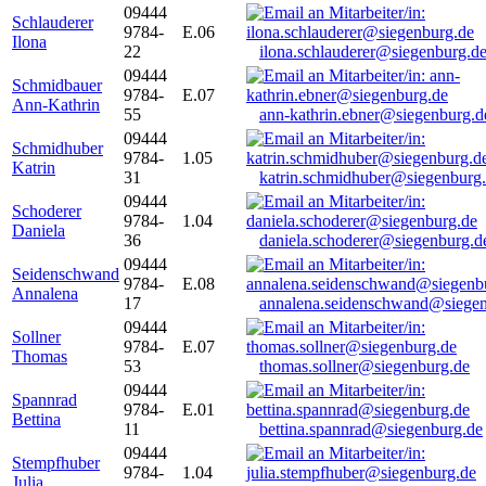
09444
Schlauderer
9784-
E.06
Ilona
22
ilona.schlauderer@siegenburg.d
09444
Schmidbauer
9784-
E.07
Ann-Kathrin
55
ann-kathrin.ebner@siegenburg.d
09444
Schmidhuber
9784-
1.05
Katrin
31
katrin.schmidhuber@siegenburg
09444
Schoderer
9784-
1.04
Daniela
36
daniela.schoderer@siegenburg.d
09444
Seidenschwand
9784-
E.08
Annalena
17
annalena.seidenschwand@siegen
09444
Sollner
9784-
E.07
Thomas
53
thomas.sollner@siegenburg.de
09444
Spannrad
9784-
E.01
Bettina
11
bettina.spannrad@siegenburg.de
09444
Stempfhuber
9784-
1.04
Julia