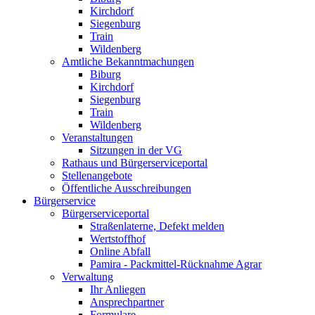
Kirchdorf
Siegenburg
Train
Wildenberg
Amtliche Bekanntmachungen
Biburg
Kirchdorf
Siegenburg
Train
Wildenberg
Veranstaltungen
Sitzungen in der VG
Rathaus und Bürgerserviceportal
Stellenangebote
Öffentliche Ausschreibungen
Bürgerservice
Bürgerserviceportal
Straßenlaterne, Defekt melden
Wertstoffhof
Online Abfall
Pamira - Packmittel-Rücknahme Agrar
Verwaltung
Ihr Anliegen
Ansprechpartner
Formulare