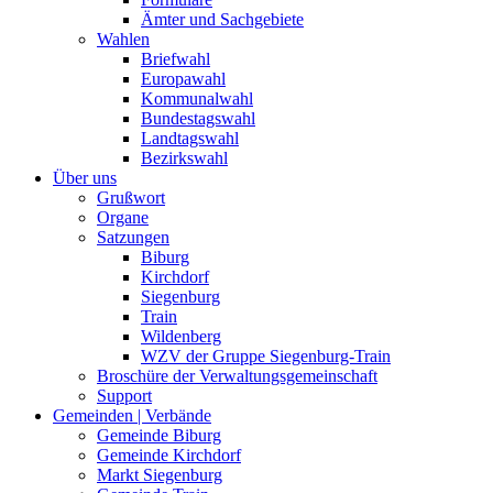
Ämter und Sachgebiete
Wahlen
Briefwahl
Europawahl
Kommunalwahl
Bundestagswahl
Landtagswahl
Bezirkswahl
Über uns
Grußwort
Organe
Satzungen
Biburg
Kirchdorf
Siegenburg
Train
Wildenberg
WZV der Gruppe Siegenburg-Train
Broschüre der Verwaltungsgemeinschaft
Support
Gemeinden | Verbände
Gemeinde Biburg
Gemeinde Kirchdorf
Markt Siegenburg