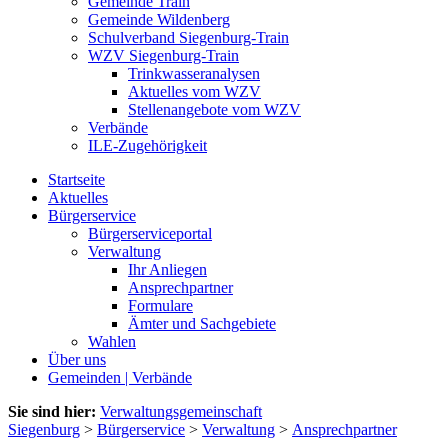
Gemeinde Train
Gemeinde Wildenberg
Schulverband Siegenburg-Train
WZV Siegenburg-Train
Trinkwasseranalysen
Aktuelles vom WZV
Stellenangebote vom WZV
Verbände
ILE-Zugehörigkeit
Startseite
Aktuelles
Bürgerservice
Bürgerserviceportal
Verwaltung
Ihr Anliegen
Ansprechpartner
Formulare
Ämter und Sachgebiete
Wahlen
Über uns
Gemeinden | Verbände
Sie sind hier:
Verwaltungsgemeinschaft
Siegenburg
>
Bürgerservice
>
Verwaltung
>
Ansprechpartner