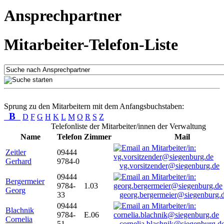
Ansprechpartner
Mitarbeiter-Telefon-Liste
Sprung zu den Mitarbeitern mit dem Anfangsbuchstaben:
B
D
F
G
H
K
L
M
O
R
S
Z
Telefonliste der Mitarbeiter/innen der Verwaltung
Name
Telefon
Zimmer
Mail
Zeitler
09444
Gerhard
9784-0
vg.vorsitzender@siegenburg.de
09444
Bergermeier
9784-
1.03
Georg
33
georg.bergermeier@siegenburg.
09444
Blachnik
9784-
E.06
Cornelia
51
cornelia.blachnik@siegenburg.d