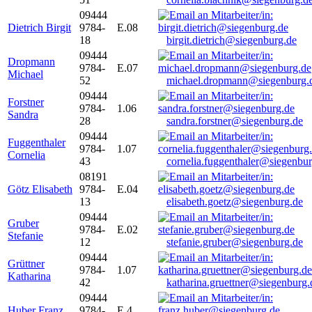
09444
Dietrich Birgit
9784-
E.08
18
birgit.dietrich@siegenburg.de
09444
Dropmann
9784-
E.07
Michael
52
michael.dropmann@siegenburg.
09444
Forstner
9784-
1.06
Sandra
28
sandra.forstner@siegenburg.de
09444
Fuggenthaler
9784-
1.07
Cornelia
43
cornelia.fuggenthaler@siegenbu
08191
Götz Elisabeth
9784-
E.04
13
elisabeth.goetz@siegenburg.de
09444
Gruber
9784-
E.02
Stefanie
12
stefanie.gruber@siegenburg.de
09444
Grüttner
9784-
1.07
Katharina
42
katharina.gruettner@siegenburg.
09444
Huber Franz
9784-
E 4