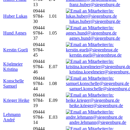
13
franz.huber@siegenburg.de
09444
Huber Lukas
9784-
1.01
30
lukas.huber@siegenburg.de
09444
Hund Agnes
9784-
1.05
37
agnes.hund@siegenburg.de
09444
Kerstin Gueli
9784-
45
kerstin.gueli@siegenbrug.de
09444
Köglmeier
9784-
E.07
Kristina
46
kristina.koeglmeier@siegenburg
09444
Konschelle
9784-
1.08
Samuel
44
samuel.konschelle@siegenburg.
09444
Krieger Heike
9784-
E.09
19
heike.krieger@siegenburg.de
09444
Lehmann
9784-
E.03
André
14
andre.lehmann@siegenburg.de
09444