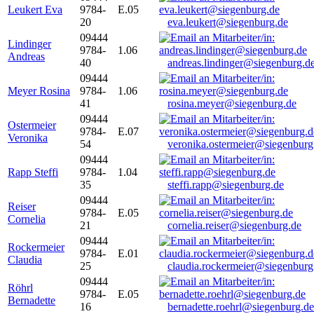
Leukert Eva
9784-
E.05
20
eva.leukert@siegenburg.de
09444
Lindinger
9784-
1.06
Andreas
40
andreas.lindinger@siegenburg.d
09444
Meyer Rosina
9784-
1.06
41
rosina.meyer@siegenburg.de
09444
Ostermeier
9784-
E.07
Veronika
54
veronika.ostermeier@siegenburg
09444
Rapp Steffi
9784-
1.04
35
steffi.rapp@siegenburg.de
09444
Reiser
9784-
E.05
Cornelia
21
cornelia.reiser@siegenburg.de
09444
Rockermeier
9784-
E.01
Claudia
25
claudia.rockermeier@siegenburg
09444
Röhrl
9784-
E.05
Bernadette
16
bernadette.roehrl@siegenburg.de