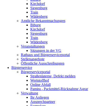
Kirchdorf
Siegenburg
Train
Wildenberg
Amtliche Bekanntmachungen
Biburg
Kirchdorf
Siegenburg
Train
Wildenberg
Veranstaltungen
Sitzungen in der VG
Rathaus und Bürgerserviceportal
Stellenangebote
Öffentliche Ausschreibungen
Bürgerservice
Bürgerserviceportal
Straßenlaterne, Defekt melden
Wertstoffhof
Online Abfall
Pamira - Packmittel-Rücknahme Agrar
Verwaltung
Ihr Anliegen
Ansprechpartner
Formulare