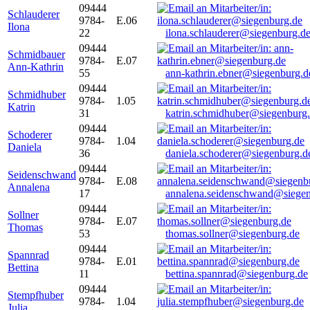
09444
Schlauderer
9784-
E.06
Ilona
22
ilona.schlauderer@siegenburg.d
09444
Schmidbauer
9784-
E.07
Ann-Kathrin
55
ann-kathrin.ebner@siegenburg.d
09444
Schmidhuber
9784-
1.05
Katrin
31
katrin.schmidhuber@siegenburg
09444
Schoderer
9784-
1.04
Daniela
36
daniela.schoderer@siegenburg.d
09444
Seidenschwand
9784-
E.08
Annalena
17
annalena.seidenschwand@siegen
09444
Sollner
9784-
E.07
Thomas
53
thomas.sollner@siegenburg.de
09444
Spannrad
9784-
E.01
Bettina
11
bettina.spannrad@siegenburg.de
09444
Stempfhuber
9784-
1.04
Julia