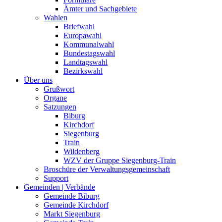
Ämter und Sachgebiete
Wahlen
Briefwahl
Europawahl
Kommunalwahl
Bundestagswahl
Landtagswahl
Bezirkswahl
Über uns
Grußwort
Organe
Satzungen
Biburg
Kirchdorf
Siegenburg
Train
Wildenberg
WZV der Gruppe Siegenburg-Train
Broschüre der Verwaltungsgemeinschaft
Support
Gemeinden | Verbände
Gemeinde Biburg
Gemeinde Kirchdorf
Markt Siegenburg