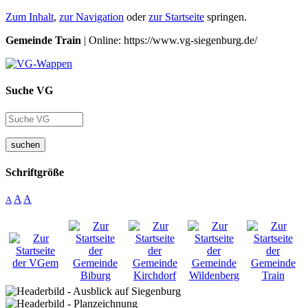
Zum Inhalt
,
zur Navigation
oder
zur Startseite
springen.
Gemeinde Train
| Online: https://www.vg-siegenburg.de/
Suche VG
suchen
Schriftgröße
A
A
A