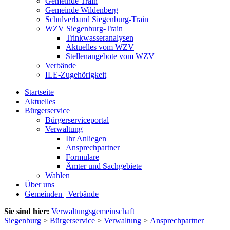
Gemeinde Train
Gemeinde Wildenberg
Schulverband Siegenburg-Train
WZV Siegenburg-Train
Trinkwasseranalysen
Aktuelles vom WZV
Stellenangebote vom WZV
Verbände
ILE-Zugehörigkeit
Startseite
Aktuelles
Bürgerservice
Bürgerserviceportal
Verwaltung
Ihr Anliegen
Ansprechpartner
Formulare
Ämter und Sachgebiete
Wahlen
Über uns
Gemeinden | Verbände
Sie sind hier:
Verwaltungsgemeinschaft
Siegenburg
>
Bürgerservice
>
Verwaltung
>
Ansprechpartner