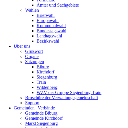
Ämter und Sachgebiete
Wahlen
Briefwahl
Europawahl
Kommunalwahl
Bundestagswahl
Landtagswahl
Bezirkswahl
Über uns
Grußwort
Organe
Satzungen
Biburg
Kirchdorf
Siegenburg
Train
Wildenberg
WZV der Gruppe Siegenburg-Train
Broschüre der Verwaltungsgemeinschaft
Support
Gemeinden | Verbände
Gemeinde Biburg
Gemeinde Kirchdorf
Markt Siegenburg