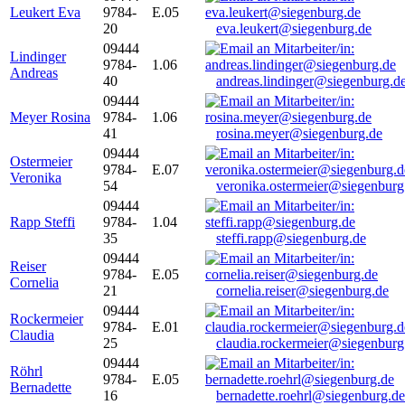
Leukert Eva
9784-
E.05
20
eva.leukert@siegenburg.de
09444
Lindinger
9784-
1.06
Andreas
40
andreas.lindinger@siegenburg.d
09444
Meyer Rosina
9784-
1.06
41
rosina.meyer@siegenburg.de
09444
Ostermeier
9784-
E.07
Veronika
54
veronika.ostermeier@siegenburg
09444
Rapp Steffi
9784-
1.04
35
steffi.rapp@siegenburg.de
09444
Reiser
9784-
E.05
Cornelia
21
cornelia.reiser@siegenburg.de
09444
Rockermeier
9784-
E.01
Claudia
25
claudia.rockermeier@siegenburg
09444
Röhrl
9784-
E.05
Bernadette
16
bernadette.roehrl@siegenburg.de