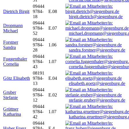
09444
Dietrich Birgit
9784-
E.08
18
birgit.dietrich@siegenburg.de
09444
Dropmann
9784-
E.07
Michael
52
michael.dropmann@siegenburg.
09444
Forstner
9784-
1.06
Sandra
28
sandra.forstner@siegenburg.de
09444
Fuggenthaler
9784-
1.07
Cornelia
43
cornelia.fuggenthaler@siegenbu
08191
Götz Elisabeth
9784-
E.04
13
elisabeth.goetz@siegenburg.de
09444
Gruber
9784-
E.02
Stefanie
12
stefanie.gruber@siegenburg.de
09444
Grüttner
9784-
1.07
Katharina
42
katharina.gruettner@siegenburg.
09444
Huber Franz
9784-
E 4