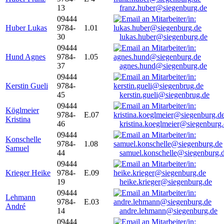
13
franz.huber@siegenburg.de
09444
Huber Lukas
9784-
1.01
30
lukas.huber@siegenburg.de
09444
Hund Agnes
9784-
1.05
37
agnes.hund@siegenburg.de
09444
Kerstin Gueli
9784-
45
kerstin.gueli@siegenbrug.de
09444
Köglmeier
9784-
E.07
Kristina
46
kristina.koeglmeier@siegenburg
09444
Konschelle
9784-
1.08
Samuel
44
samuel.konschelle@siegenburg.
09444
Krieger Heike
9784-
E.09
19
heike.krieger@siegenburg.de
09444
Lehmann
9784-
E.03
André
14
andre.lehmann@siegenburg.de
09444