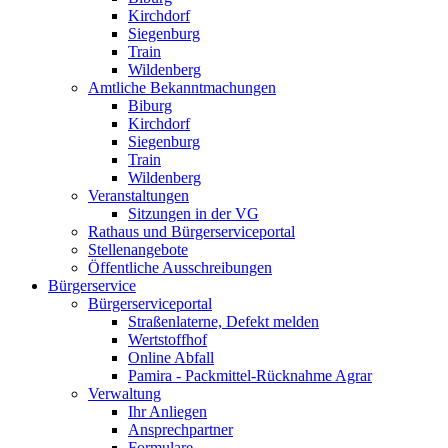
Kirchdorf
Siegenburg
Train
Wildenberg
Amtliche Bekanntmachungen
Biburg
Kirchdorf
Siegenburg
Train
Wildenberg
Veranstaltungen
Sitzungen in der VG
Rathaus und Bürgerserviceportal
Stellenangebote
Öffentliche Ausschreibungen
Bürgerservice
Bürgerserviceportal
Straßenlaterne, Defekt melden
Wertstoffhof
Online Abfall
Pamira - Packmittel-Rücknahme Agrar
Verwaltung
Ihr Anliegen
Ansprechpartner
Formulare