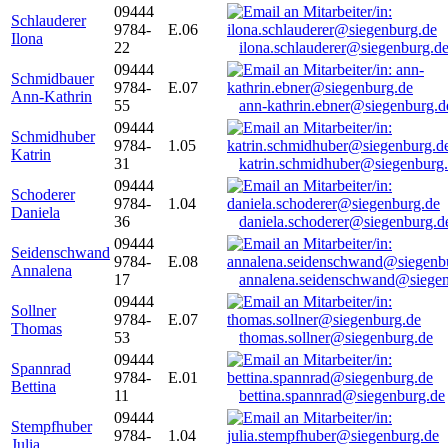
09444
Schlauderer
9784-
E.06
Ilona
22
ilona.schlauderer@siegenburg.d
09444
Schmidbauer
9784-
E.07
Ann-Kathrin
55
ann-kathrin.ebner@siegenburg.d
09444
Schmidhuber
9784-
1.05
Katrin
31
katrin.schmidhuber@siegenburg
09444
Schoderer
9784-
1.04
Daniela
36
daniela.schoderer@siegenburg.d
09444
Seidenschwand
9784-
E.08
Annalena
17
annalena.seidenschwand@siegen
09444
Sollner
9784-
E.07
Thomas
53
thomas.sollner@siegenburg.de
09444
Spannrad
9784-
E.01
Bettina
11
bettina.spannrad@siegenburg.de
09444
Stempfhuber
9784-
1.04
Julia