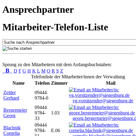
Ansprechpartner
Mitarbeiter-Telefon-Liste
Sprung zu den Mitarbeitern mit dem Anfangsbuchstaben:
B
D
F
G
H
K
L
M
O
R
S
Z
Telefonliste der Mitarbeiter/innen der Verwaltung
Name
Telefon
Zimmer
Mail
Zeitler
09444
Gerhard
9784-0
vg.vorsitzender@siegenburg.de
09444
Bergermeier
9784-
1.03
Georg
33
georg.bergermeier@siegenburg.
09444
Blachnik
9784-
E.06
Cornelia
51
cornelia.blachnik@siegenburg.d