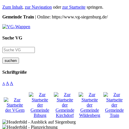
Zum Inhalt
,
zur Navigation
oder
zur Startseite
springen.
Gemeinde Train
| Online: https://www.vg-siegenburg.de/
Suche VG
suchen
Schriftgröße
A
A
A