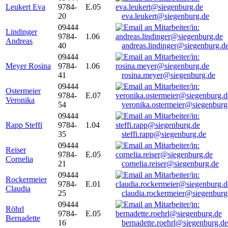
Leukert Eva
9784-
E.05
20
eva.leukert@siegenburg.de
09444
Lindinger
9784-
1.06
Andreas
40
andreas.lindinger@siegenburg.d
09444
Meyer Rosina
9784-
1.06
41
rosina.meyer@siegenburg.de
09444
Ostermeier
9784-
E.07
Veronika
54
veronika.ostermeier@siegenburg
09444
Rapp Steffi
9784-
1.04
35
steffi.rapp@siegenburg.de
09444
Reiser
9784-
E.05
Cornelia
21
cornelia.reiser@siegenburg.de
09444
Rockermeier
9784-
E.01
Claudia
25
claudia.rockermeier@siegenburg
09444
Röhrl
9784-
E.05
Bernadette
16
bernadette.roehrl@siegenburg.de