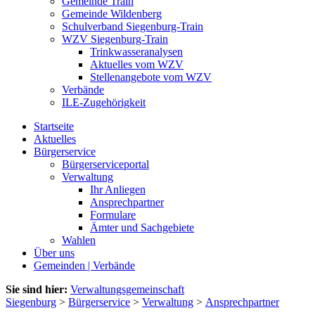
Gemeinde Train
Gemeinde Wildenberg
Schulverband Siegenburg-Train
WZV Siegenburg-Train
Trinkwasseranalysen
Aktuelles vom WZV
Stellenangebote vom WZV
Verbände
ILE-Zugehörigkeit
Startseite
Aktuelles
Bürgerservice
Bürgerserviceportal
Verwaltung
Ihr Anliegen
Ansprechpartner
Formulare
Ämter und Sachgebiete
Wahlen
Über uns
Gemeinden | Verbände
Sie sind hier:
Verwaltungsgemeinschaft
Siegenburg
>
Bürgerservice
>
Verwaltung
>
Ansprechpartner