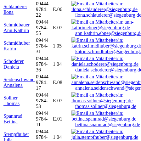
09444
Schlauderer
9784-
E.06
Ilona
22
ilona.schlauderer@siegenburg.d
09444
Schmidbauer
9784-
E.07
Ann-Kathrin
55
ann-kathrin.ebner@siegenburg.d
09444
Schmidhuber
9784-
1.05
Katrin
31
katrin.schmidhuber@siegenburg
09444
Schoderer
9784-
1.04
Daniela
36
daniela.schoderer@siegenburg.d
09444
Seidenschwand
9784-
E.08
Annalena
17
annalena.seidenschwand@siegen
09444
Sollner
9784-
E.07
Thomas
53
thomas.sollner@siegenburg.de
09444
Spannrad
9784-
E.01
Bettina
11
bettina.spannrad@siegenburg.de
09444
Stempfhuber
9784-
1.04
Julia