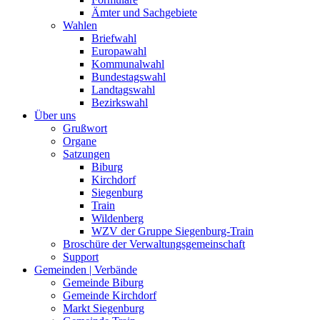
Ämter und Sachgebiete
Wahlen
Briefwahl
Europawahl
Kommunalwahl
Bundestagswahl
Landtagswahl
Bezirkswahl
Über uns
Grußwort
Organe
Satzungen
Biburg
Kirchdorf
Siegenburg
Train
Wildenberg
WZV der Gruppe Siegenburg-Train
Broschüre der Verwaltungsgemeinschaft
Support
Gemeinden | Verbände
Gemeinde Biburg
Gemeinde Kirchdorf
Markt Siegenburg