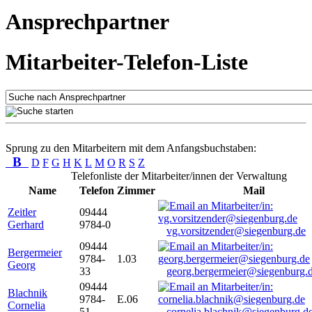
Ansprechpartner
Mitarbeiter-Telefon-Liste
Sprung zu den Mitarbeitern mit dem Anfangsbuchstaben:
B
D
F
G
H
K
L
M
O
R
S
Z
Telefonliste der Mitarbeiter/innen der Verwaltung
Name
Telefon
Zimmer
Mail
Zeitler
09444
Gerhard
9784-0
vg.vorsitzender@siegenburg.de
09444
Bergermeier
9784-
1.03
Georg
33
georg.bergermeier@siegenburg.
09444
Blachnik
9784-
E.06
Cornelia
51
cornelia.blachnik@siegenburg.d