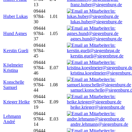
13
franz.huber@siegenburg.de
09444
Huber Lukas
9784-
1.01
30
lukas.huber@siegenburg.de
09444
Hund Agnes
9784-
1.05
37
agnes.hund@siegenburg.de
09444
Kerstin Gueli
9784-
45
kerstin.gueli@siegenbrug.de
09444
Köglmeier
9784-
E.07
Kristina
46
kristina.koeglmeier@siegenburg
09444
Konschelle
9784-
1.08
Samuel
44
samuel.konschelle@siegenburg.
09444
Krieger Heike
9784-
E.09
19
heike.krieger@siegenburg.de
09444
Lehmann
9784-
E.03
André
14
andre.lehmann@siegenburg.de
09444