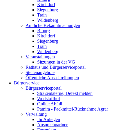
Kirchdorf
Siegenburg
Train
Wildenberg
Amtliche Bekanntmachungen
Biburg
Kirchdorf
Siegenburg
Train
Wildenberg
Veranstaltungen
Sitzungen in der VG
Rathaus und Bürgerserviceportal
Stellenangebote
Öffentliche Ausschreibungen
Bürgerservice
Bürgerserviceportal
Straßenlaterne, Defekt melden
Wertstoffhof
Online Abfall
Pamira - Packmittel-Rücknahme Agrar
Verwaltung
Ihr Anliegen
Ansprechpartner
Formulare