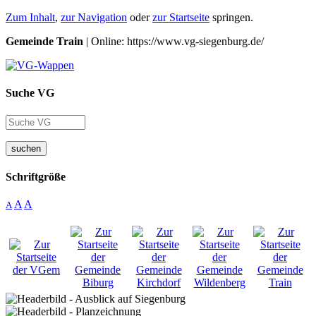
Zum Inhalt
,
zur Navigation
oder
zur Startseite
springen.
Gemeinde Train
| Online: https://www.vg-siegenburg.de/
Suche VG
suchen
Schriftgröße
A
A
A