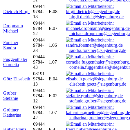
09444
Dietrich Birgit
9784-
E.08
18
birgit.dietrich@siegenburg.de
09444
Dropmann
9784-
E.07
Michael
52
michael.dropmann@siegenburg.
09444
Forstner
9784-
1.06
Sandra
28
sandra.forstner@siegenburg.de
09444
Fuggenthaler
9784-
1.07
Cornelia
43
cornelia.fuggenthaler@siegenbu
08191
Götz Elisabeth
9784-
E.04
13
elisabeth.goetz@siegenburg.de
09444
Gruber
9784-
E.02
Stefanie
12
stefanie.gruber@siegenburg.de
09444
Grüttner
9784-
1.07
Katharina
42
katharina.gruettner@siegenburg.
09444
Huber Franz
9784-
E 4