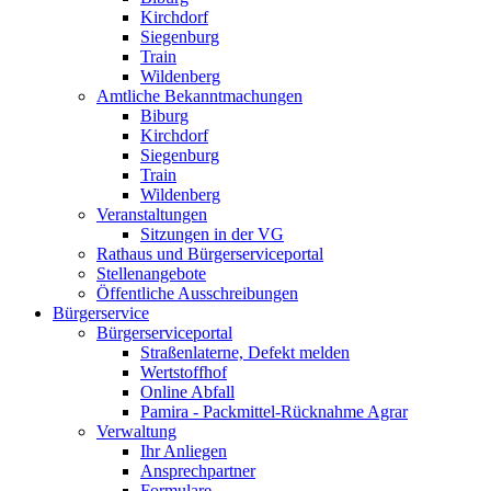
Kirchdorf
Siegenburg
Train
Wildenberg
Amtliche Bekanntmachungen
Biburg
Kirchdorf
Siegenburg
Train
Wildenberg
Veranstaltungen
Sitzungen in der VG
Rathaus und Bürgerserviceportal
Stellenangebote
Öffentliche Ausschreibungen
Bürgerservice
Bürgerserviceportal
Straßenlaterne, Defekt melden
Wertstoffhof
Online Abfall
Pamira - Packmittel-Rücknahme Agrar
Verwaltung
Ihr Anliegen
Ansprechpartner
Formulare