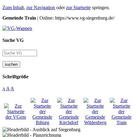
Zum Inhalt
,
zur Navigation
oder
zur Startseite
springen.
Gemeinde Train
| Online: https://www.vg-siegenburg.de/
Suche VG
suchen
Schriftgröße
A
A
A