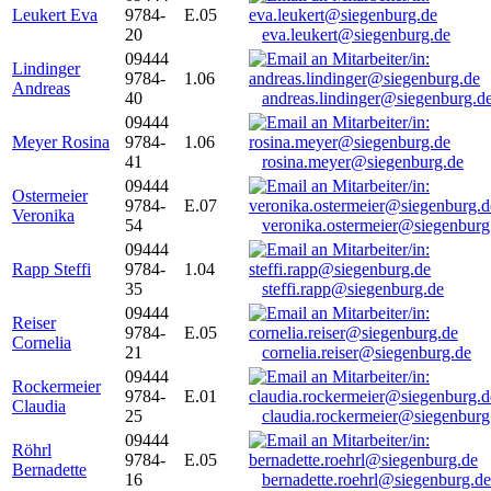
Leukert Eva
9784-
E.05
20
eva.leukert@siegenburg.de
09444
Lindinger
9784-
1.06
Andreas
40
andreas.lindinger@siegenburg.d
09444
Meyer Rosina
9784-
1.06
41
rosina.meyer@siegenburg.de
09444
Ostermeier
9784-
E.07
Veronika
54
veronika.ostermeier@siegenburg
09444
Rapp Steffi
9784-
1.04
35
steffi.rapp@siegenburg.de
09444
Reiser
9784-
E.05
Cornelia
21
cornelia.reiser@siegenburg.de
09444
Rockermeier
9784-
E.01
Claudia
25
claudia.rockermeier@siegenburg
09444
Röhrl
9784-
E.05
Bernadette
16
bernadette.roehrl@siegenburg.de