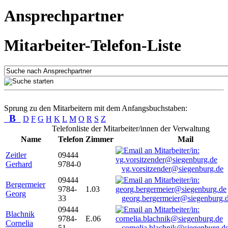
Ansprechpartner
Mitarbeiter-Telefon-Liste
Sprung zu den Mitarbeitern mit dem Anfangsbuchstaben:
B
D
F
G
H
K
L
M
O
R
S
Z
Telefonliste der Mitarbeiter/innen der Verwaltung
Name
Telefon
Zimmer
Mail
Zeitler
09444
Gerhard
9784-0
vg.vorsitzender@siegenburg.de
09444
Bergermeier
9784-
1.03
Georg
33
georg.bergermeier@siegenburg.
09444
Blachnik
9784-
E.06
Cornelia
51
cornelia.blachnik@siegenburg.d