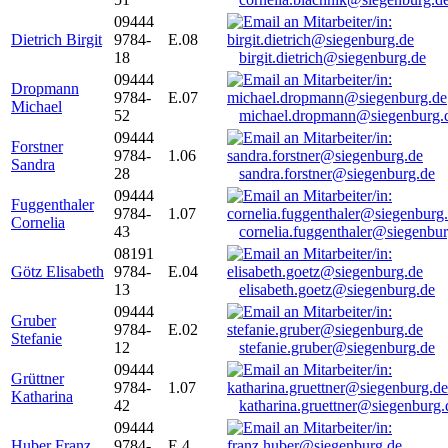
09444
Dietrich Birgit
9784-
E.08
18
birgit.dietrich@siegenburg.de
09444
Dropmann
9784-
E.07
Michael
52
michael.dropmann@siegenburg.
09444
Forstner
9784-
1.06
Sandra
28
sandra.forstner@siegenburg.de
09444
Fuggenthaler
9784-
1.07
Cornelia
43
cornelia.fuggenthaler@siegenbu
08191
Götz Elisabeth
9784-
E.04
13
elisabeth.goetz@siegenburg.de
09444
Gruber
9784-
E.02
Stefanie
12
stefanie.gruber@siegenburg.de
09444
Grüttner
9784-
1.07
Katharina
42
katharina.gruettner@siegenburg.
09444
Huber Franz
9784-
E 4