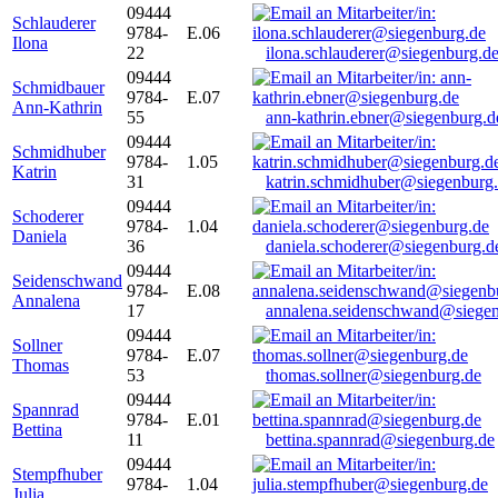
09444
Schlauderer
9784-
E.06
Ilona
22
ilona.schlauderer@siegenburg.d
09444
Schmidbauer
9784-
E.07
Ann-Kathrin
55
ann-kathrin.ebner@siegenburg.d
09444
Schmidhuber
9784-
1.05
Katrin
31
katrin.schmidhuber@siegenburg
09444
Schoderer
9784-
1.04
Daniela
36
daniela.schoderer@siegenburg.d
09444
Seidenschwand
9784-
E.08
Annalena
17
annalena.seidenschwand@siegen
09444
Sollner
9784-
E.07
Thomas
53
thomas.sollner@siegenburg.de
09444
Spannrad
9784-
E.01
Bettina
11
bettina.spannrad@siegenburg.de
09444
Stempfhuber
9784-
1.04
Julia