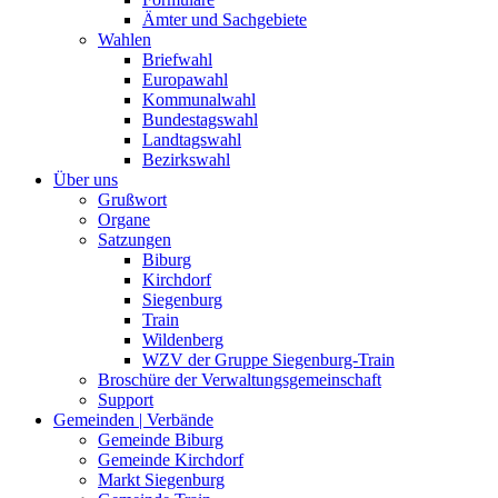
Ämter und Sachgebiete
Wahlen
Briefwahl
Europawahl
Kommunalwahl
Bundestagswahl
Landtagswahl
Bezirkswahl
Über uns
Grußwort
Organe
Satzungen
Biburg
Kirchdorf
Siegenburg
Train
Wildenberg
WZV der Gruppe Siegenburg-Train
Broschüre der Verwaltungsgemeinschaft
Support
Gemeinden | Verbände
Gemeinde Biburg
Gemeinde Kirchdorf
Markt Siegenburg