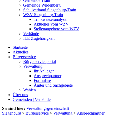
Gemeinde Train
Gemeinde Wildenberg
Schulverband Siegenburg-Train
WZV Siegenburg-Train
Trinkwasseranalysen
Aktuelles vom WZV
Stellenangebote vom WZV
Verbände
ILE-Zugehörigkeit
Startseite
Aktuelles
Bürgerservice
Bürgerserviceportal
Verwaltung
Ihr Anliegen
Ansprechpartner
Formulare
Ämter und Sachgebiete
Wahlen
Über uns
Gemeinden | Verbände
Sie sind hier:
Verwaltungsgemeinschaft
Siegenburg
>
Bürgerservice
>
Verwaltung
>
Ansprechpartner