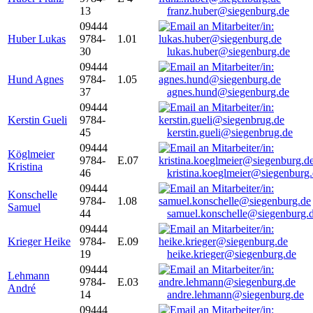
13
franz.huber@siegenburg.de
09444
Huber Lukas
9784-
1.01
30
lukas.huber@siegenburg.de
09444
Hund Agnes
9784-
1.05
37
agnes.hund@siegenburg.de
09444
Kerstin Gueli
9784-
45
kerstin.gueli@siegenbrug.de
09444
Köglmeier
9784-
E.07
Kristina
46
kristina.koeglmeier@siegenburg
09444
Konschelle
9784-
1.08
Samuel
44
samuel.konschelle@siegenburg.
09444
Krieger Heike
9784-
E.09
19
heike.krieger@siegenburg.de
09444
Lehmann
9784-
E.03
André
14
andre.lehmann@siegenburg.de
09444