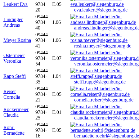
Leukert Eva
9784-
E.05
20
eva.leukert@siegenburg.de
09444
Lindinger
9784-
1.06
Andreas
40
andreas.lindinger@siegenburg.d
09444
Meyer Rosina
9784-
1.06
41
rosina.meyer@siegenburg.de
09444
Ostermeier
9784-
E.07
Veronika
54
veronika.ostermeier@siegenburg
09444
Rapp Steffi
9784-
1.04
35
steffi.rapp@siegenburg.de
09444
Reiser
9784-
E.05
Cornelia
21
cornelia.reiser@siegenburg.de
09444
Rockermeier
9784-
E.01
Claudia
25
claudia.rockermeier@siegenburg
09444
Röhrl
9784-
E.05
Bernadette
16
bernadette.roehrl@siegenburg.de