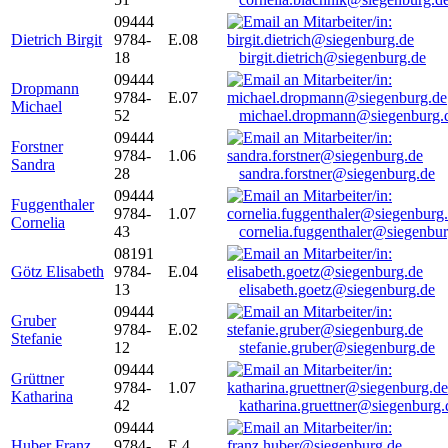
09444
Dietrich Birgit
9784-
E.08
18
birgit.dietrich@siegenburg.de
09444
Dropmann
9784-
E.07
Michael
52
michael.dropmann@siegenburg.
09444
Forstner
9784-
1.06
Sandra
28
sandra.forstner@siegenburg.de
09444
Fuggenthaler
9784-
1.07
Cornelia
43
cornelia.fuggenthaler@siegenbu
08191
Götz Elisabeth
9784-
E.04
13
elisabeth.goetz@siegenburg.de
09444
Gruber
9784-
E.02
Stefanie
12
stefanie.gruber@siegenburg.de
09444
Grüttner
9784-
1.07
Katharina
42
katharina.gruettner@siegenburg.
09444
Huber Franz
9784-
E 4