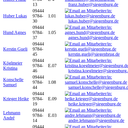
13
franz.huber@siegenburg.de
09444
Huber Lukas
9784-
1.01
30
lukas.huber@siegenburg.de
09444
Hund Agnes
9784-
1.05
37
agnes.hund@siegenburg.de
09444
Kerstin Gueli
9784-
45
kerstin.gueli@siegenbrug.de
09444
Köglmeier
9784-
E.07
Kristina
46
kristina.koeglmeier@siegenburg
09444
Konschelle
9784-
1.08
Samuel
44
samuel.konschelle@siegenburg.
09444
Krieger Heike
9784-
E.09
19
heike.krieger@siegenburg.de
09444
Lehmann
9784-
E.03
André
14
andre.lehmann@siegenburg.de
09444