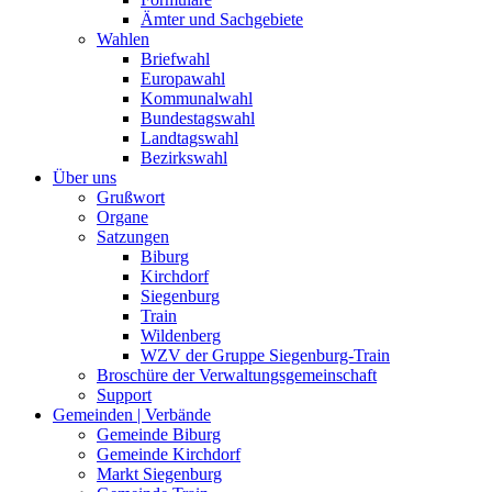
Ämter und Sachgebiete
Wahlen
Briefwahl
Europawahl
Kommunalwahl
Bundestagswahl
Landtagswahl
Bezirkswahl
Über uns
Grußwort
Organe
Satzungen
Biburg
Kirchdorf
Siegenburg
Train
Wildenberg
WZV der Gruppe Siegenburg-Train
Broschüre der Verwaltungsgemeinschaft
Support
Gemeinden | Verbände
Gemeinde Biburg
Gemeinde Kirchdorf
Markt Siegenburg