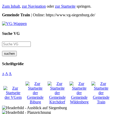
Zum Inhalt
,
zur Navigation
oder
zur Startseite
springen.
Gemeinde Train
| Online: https://www.vg-siegenburg.de/
Suche VG
suchen
Schriftgröße
A
A
A