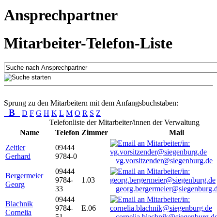
Ansprechpartner
Mitarbeiter-Telefon-Liste
Sprung zu den Mitarbeitern mit dem Anfangsbuchstaben:
B
D
F
G
H
K
L
M
O
R
S
Z
Telefonliste der Mitarbeiter/innen der Verwaltung
Name
Telefon
Zimmer
Mail
Zeitler
09444
Gerhard
9784-0
vg.vorsitzender@siegenburg.de
09444
Bergermeier
9784-
1.03
Georg
33
georg.bergermeier@siegenburg.
09444
Blachnik
9784-
E.06
Cornelia
51
cornelia.blachnik@siegenburg.d