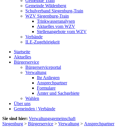
Gemeinde Train
Gemeinde Wildenberg
Schulverband Siegenburg-Train
WZV Siegenburg-Train
Trinkwasseranalysen
Aktuelles vom WZV
Stellenangebote vom WZV
Verbände
ILE-Zugehörigkeit
Startseite
Aktuelles
Bürgerservice
Bürgerserviceportal
Verwaltung
Ihr Anliegen
Ansprechpartner
Formulare
Ämter und Sachgebiete
Wahlen
Über uns
Gemeinden | Verbände
Sie sind hier:
Verwaltungsgemeinschaft
Siegenburg
>
Bürgerservice
>
Verwaltung
>
Ansprechpartner