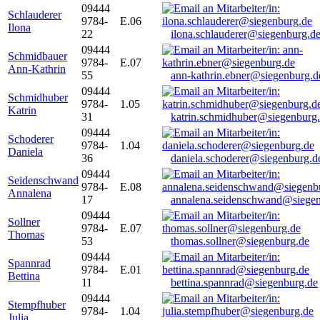
09444
Schlauderer
9784-
E.06
Ilona
22
ilona.schlauderer@siegenburg.d
09444
Schmidbauer
9784-
E.07
Ann-Kathrin
55
ann-kathrin.ebner@siegenburg.d
09444
Schmidhuber
9784-
1.05
Katrin
31
katrin.schmidhuber@siegenburg
09444
Schoderer
9784-
1.04
Daniela
36
daniela.schoderer@siegenburg.d
09444
Seidenschwand
9784-
E.08
Annalena
17
annalena.seidenschwand@siegen
09444
Sollner
9784-
E.07
Thomas
53
thomas.sollner@siegenburg.de
09444
Spannrad
9784-
E.01
Bettina
11
bettina.spannrad@siegenburg.de
09444
Stempfhuber
9784-
1.04
Julia