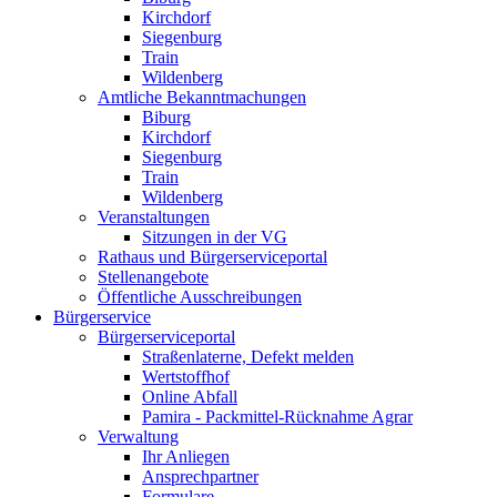
Kirchdorf
Siegenburg
Train
Wildenberg
Amtliche Bekanntmachungen
Biburg
Kirchdorf
Siegenburg
Train
Wildenberg
Veranstaltungen
Sitzungen in der VG
Rathaus und Bürgerserviceportal
Stellenangebote
Öffentliche Ausschreibungen
Bürgerservice
Bürgerserviceportal
Straßenlaterne, Defekt melden
Wertstoffhof
Online Abfall
Pamira - Packmittel-Rücknahme Agrar
Verwaltung
Ihr Anliegen
Ansprechpartner
Formulare