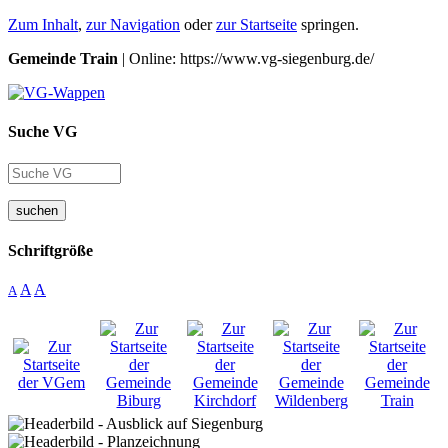
Zum Inhalt
,
zur Navigation
oder
zur Startseite
springen.
Gemeinde Train
| Online: https://www.vg-siegenburg.de/
Suche VG
suchen
Schriftgröße
A
A
A