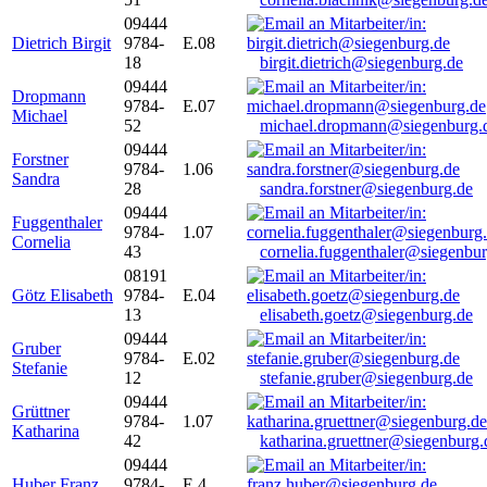
09444
Dietrich Birgit
9784-
E.08
18
birgit.dietrich@siegenburg.de
09444
Dropmann
9784-
E.07
Michael
52
michael.dropmann@siegenburg.
09444
Forstner
9784-
1.06
Sandra
28
sandra.forstner@siegenburg.de
09444
Fuggenthaler
9784-
1.07
Cornelia
43
cornelia.fuggenthaler@siegenbu
08191
Götz Elisabeth
9784-
E.04
13
elisabeth.goetz@siegenburg.de
09444
Gruber
9784-
E.02
Stefanie
12
stefanie.gruber@siegenburg.de
09444
Grüttner
9784-
1.07
Katharina
42
katharina.gruettner@siegenburg.
09444
Huber Franz
9784-
E 4