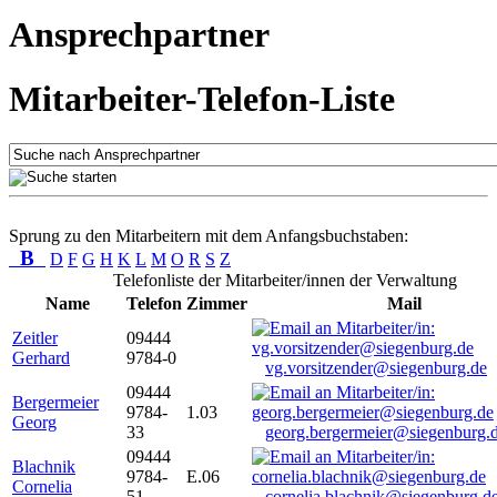
Ansprechpartner
Mitarbeiter-Telefon-Liste
Sprung zu den Mitarbeitern mit dem Anfangsbuchstaben:
B
D
F
G
H
K
L
M
O
R
S
Z
Telefonliste der Mitarbeiter/innen der Verwaltung
Name
Telefon
Zimmer
Mail
Zeitler
09444
Gerhard
9784-0
vg.vorsitzender@siegenburg.de
09444
Bergermeier
9784-
1.03
Georg
33
georg.bergermeier@siegenburg.
09444
Blachnik
9784-
E.06
Cornelia
51
cornelia.blachnik@siegenburg.d