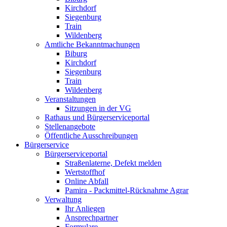
Kirchdorf
Siegenburg
Train
Wildenberg
Amtliche Bekanntmachungen
Biburg
Kirchdorf
Siegenburg
Train
Wildenberg
Veranstaltungen
Sitzungen in der VG
Rathaus und Bürgerserviceportal
Stellenangebote
Öffentliche Ausschreibungen
Bürgerservice
Bürgerserviceportal
Straßenlaterne, Defekt melden
Wertstoffhof
Online Abfall
Pamira - Packmittel-Rücknahme Agrar
Verwaltung
Ihr Anliegen
Ansprechpartner
Formulare