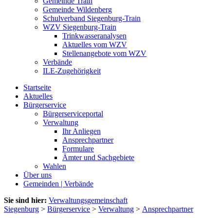
Gemeinde Train
Gemeinde Wildenberg
Schulverband Siegenburg-Train
WZV Siegenburg-Train
Trinkwasseranalysen
Aktuelles vom WZV
Stellenangebote vom WZV
Verbände
ILE-Zugehörigkeit
Startseite
Aktuelles
Bürgerservice
Bürgerserviceportal
Verwaltung
Ihr Anliegen
Ansprechpartner
Formulare
Ämter und Sachgebiete
Wahlen
Über uns
Gemeinden | Verbände
Sie sind hier:
Verwaltungsgemeinschaft
Siegenburg
>
Bürgerservice
>
Verwaltung
>
Ansprechpartner