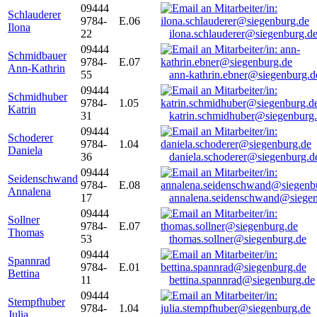
09444
Schlauderer
9784-
E.06
Ilona
22
ilona.schlauderer@siegenburg.d
09444
Schmidbauer
9784-
E.07
Ann-Kathrin
55
ann-kathrin.ebner@siegenburg.d
09444
Schmidhuber
9784-
1.05
Katrin
31
katrin.schmidhuber@siegenburg
09444
Schoderer
9784-
1.04
Daniela
36
daniela.schoderer@siegenburg.d
09444
Seidenschwand
9784-
E.08
Annalena
17
annalena.seidenschwand@siegen
09444
Sollner
9784-
E.07
Thomas
53
thomas.sollner@siegenburg.de
09444
Spannrad
9784-
E.01
Bettina
11
bettina.spannrad@siegenburg.de
09444
Stempfhuber
9784-
1.04
Julia