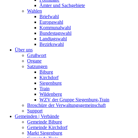
Ämter und Sachgebiete
Wahlen
Briefwahl
Europawahl
Kommunalwahl
Bundestagswahl
Landtagswahl
Bezirkswahl
Über uns
Grußwort
Organe
Satzungen
Biburg
Kirchdorf
Siegenburg
Train
Wildenberg
WZV der Gruppe Siegenburg-Train
Broschüre der Verwaltungsgemeinschaft
Support
Gemeinden | Verbände
Gemeinde Biburg
Gemeinde Kirchdorf
Markt Siegenburg