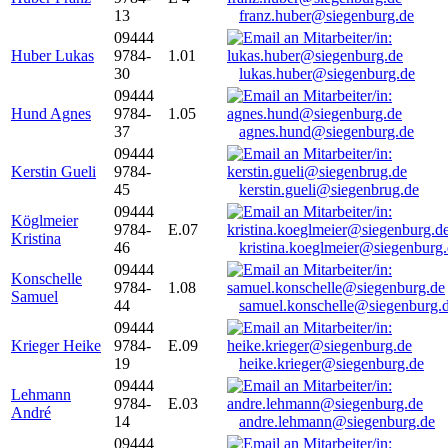
13
franz.huber@siegenburg.de
09444
Huber Lukas
9784-
1.01
30
lukas.huber@siegenburg.de
09444
Hund Agnes
9784-
1.05
37
agnes.hund@siegenburg.de
09444
Kerstin Gueli
9784-
45
kerstin.gueli@siegenbrug.de
09444
Köglmeier
9784-
E.07
Kristina
46
kristina.koeglmeier@siegenburg
09444
Konschelle
9784-
1.08
Samuel
44
samuel.konschelle@siegenburg.
09444
Krieger Heike
9784-
E.09
19
heike.krieger@siegenburg.de
09444
Lehmann
9784-
E.03
André
14
andre.lehmann@siegenburg.de
09444