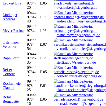
Leukert Eva
9784-
E.05
20
eva.leukert@siegenburg.de
09444
Lindinger
9784-
1.06
Andreas
40
andreas.lindinger@siegenburg.d
09444
Meyer Rosina
9784-
1.06
41
rosina.meyer@siegenburg.de
09444
Ostermeier
9784-
E.07
Veronika
54
veronika.ostermeier@siegenburg
09444
Rapp Steffi
9784-
1.04
35
steffi.rapp@siegenburg.de
09444
Reiser
9784-
E.05
Cornelia
21
cornelia.reiser@siegenburg.de
09444
Rockermeier
9784-
E.01
Claudia
25
claudia.rockermeier@siegenburg
09444
Röhrl
9784-
E.05
Bernadette
16
bernadette.roehrl@siegenburg.de