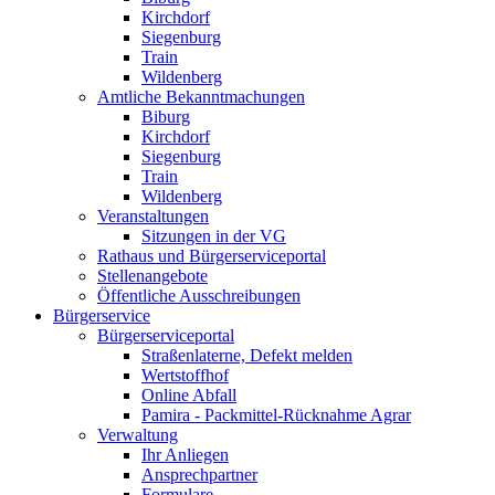
Kirchdorf
Siegenburg
Train
Wildenberg
Amtliche Bekanntmachungen
Biburg
Kirchdorf
Siegenburg
Train
Wildenberg
Veranstaltungen
Sitzungen in der VG
Rathaus und Bürgerserviceportal
Stellenangebote
Öffentliche Ausschreibungen
Bürgerservice
Bürgerserviceportal
Straßenlaterne, Defekt melden
Wertstoffhof
Online Abfall
Pamira - Packmittel-Rücknahme Agrar
Verwaltung
Ihr Anliegen
Ansprechpartner
Formulare