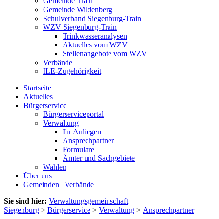
Gemeinde Train
Gemeinde Wildenberg
Schulverband Siegenburg-Train
WZV Siegenburg-Train
Trinkwasseranalysen
Aktuelles vom WZV
Stellenangebote vom WZV
Verbände
ILE-Zugehörigkeit
Startseite
Aktuelles
Bürgerservice
Bürgerserviceportal
Verwaltung
Ihr Anliegen
Ansprechpartner
Formulare
Ämter und Sachgebiete
Wahlen
Über uns
Gemeinden | Verbände
Sie sind hier:
Verwaltungsgemeinschaft
Siegenburg
>
Bürgerservice
>
Verwaltung
>
Ansprechpartner