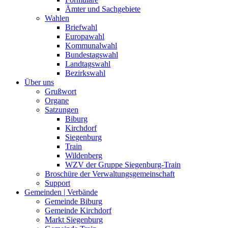
Ämter und Sachgebiete
Wahlen
Briefwahl
Europawahl
Kommunalwahl
Bundestagswahl
Landtagswahl
Bezirkswahl
Über uns
Grußwort
Organe
Satzungen
Biburg
Kirchdorf
Siegenburg
Train
Wildenberg
WZV der Gruppe Siegenburg-Train
Broschüre der Verwaltungsgemeinschaft
Support
Gemeinden | Verbände
Gemeinde Biburg
Gemeinde Kirchdorf
Markt Siegenburg