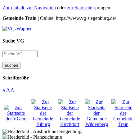
Zum Inhalt
,
zur Navigation
oder
zur Startseite
springen.
Gemeinde Train
| Online: https://www.vg-siegenburg.de/
Suche VG
suchen
Schriftgröße
A
A
A