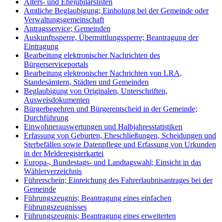
Alters- und Ehejubilarslisten
Amtliche Beglaubigung; Einholung bei der Gemeinde oder
Verwaltungsgemeinschaft
Antragsservice; Gemeinden
Auskunftssperre, Übermittlungssperre; Beantragung der
Eintragung
Bearbeitung elektronischer Nachrichten des
Bürgerserviceportals
Bearbeitung elektronischer Nachrichten von LRA,
Standesämtern, Städten und Gemeinden
Beglaubigung von Originalen, Unterschriften,
Ausweisdokumenten
Bürgerbegehren und Bürgerentscheid in der Gemeinde;
Durchführung
Einwohnerauswertungen und Halbjahresstatistiken
Erfassung von Geburten, Eheschließungen, Scheidungen und
Sterbefällen sowie Datenpflege und Erfassung von Urkunden
in der Melderegisterkartei
Europa-, Bundestags- und Landtagswahl; Einsicht in das
Wählerverzeichnis
Führerschein; Einreichung des Fahrerlaubnisantrages bei der
Gemeinde
Führungszeugnis; Beantragung eines einfachen
Führungszeugnisses
Führungszeugnis; Beantragung eines erweiterten