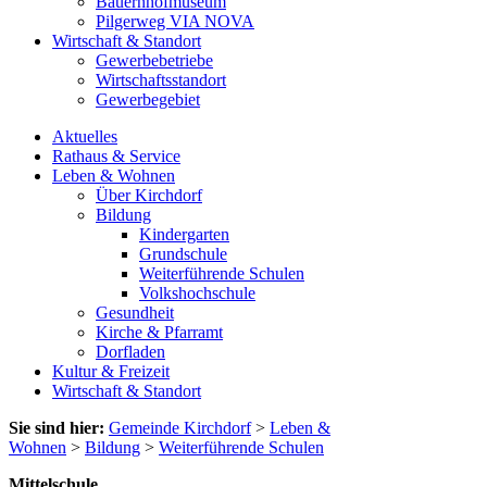
Bauernhofmuseum
Pilgerweg VIA NOVA
Wirtschaft & Standort
Gewerbebetriebe
Wirtschaftsstandort
Gewerbegebiet
Aktuelles
Rathaus & Service
Leben & Wohnen
Über Kirchdorf
Bildung
Kindergarten
Grundschule
Weiterführende Schulen
Volkshochschule
Gesundheit
Kirche & Pfarramt
Dorfladen
Kultur & Freizeit
Wirtschaft & Standort
Sie sind hier:
Gemeinde Kirchdorf
>
Leben &
Wohnen
>
Bildung
>
Weiterführende Schulen
Mittelschule