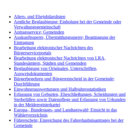
Alters- und Ehejubilarslisten
Amtliche Beglaubigung; Einholung bei der Gemeinde oder
Verwaltungsgemeinschaft
Antragsservice; Gemeinden
Auskunftssperre, Übermittlungssperre; Beantragung der
Eintragung
Bearbeitung elektronischer Nachrichten des
Bürgerserviceportals
Bearbeitung elektronischer Nachrichten von LRA,
Standesämtern, Städten und Gemeinden
Beglaubigung von Originalen, Unterschriften,
Ausweisdokumenten
Bürgerbegehren und Bürgerentscheid in der Gemeinde;
Durchführung
Einwohnerauswertungen und Halbjahresstatistiken
Erfassung von Geburten, Eheschließungen, Scheidungen und
Sterbefällen sowie Datenpflege und Erfassung von Urkunden
in der Melderegisterkartei
Europa-, Bundestags- und Landtagswahl; Einsicht in das
Wählerverzeichnis
Führerschein; Einreichung des Fahrerlaubnisantrages bei der
Gemeinde